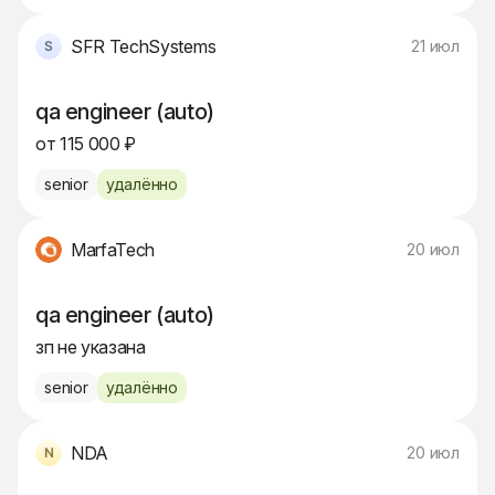
SFR TechSystems
21 июл
qa engineer (auto)
от 115 000 ₽
senior
удалённо
MarfaTech
20 июл
qa engineer (auto)
зп не указана
senior
удалённо
NDA
20 июл