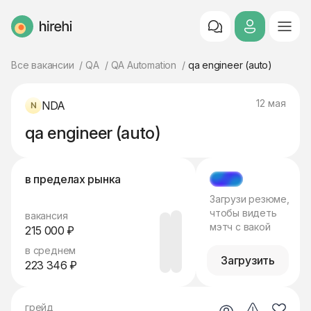
HireHi
Все вакансии
QA
QA Automation
qa engineer (auto)
12 мая
NDA
qa engineer (auto)
в пределах рынка
МЭТЧ
Загрузи резюме,
чтобы видеть
вакансия
мэтч с вакой
215 000 ₽
в среднем
Загрузить
223 346 ₽
грейд