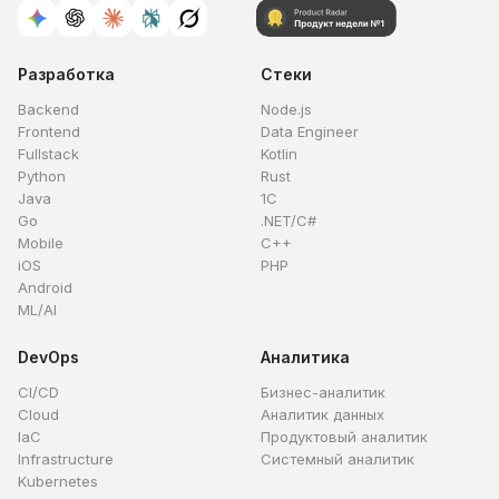
Разработка
Стеки
Backend
Node.js
Frontend
Data Engineer
Fullstack
Kotlin
Python
Rust
Java
1C
Go
.NET/C#
Mobile
C++
iOS
PHP
Android
ML/AI
DevOps
Аналитика
CI/CD
Бизнес-аналитик
Cloud
Аналитик данных
IaC
Продуктовый аналитик
Infrastructure
Системный аналитик
Kubernetes