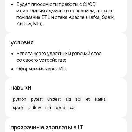
Будет плюсом опыт работы с CI/CD
и системным администрированием, а также
понимание ETL и стека Apache (Kafka, Spark,
Airflow, NiFi).
условия
Работа через удалённый рабочий стол
со своего устройства;
Оформление через ИП.
навыки
python
pytest
unittest
api
sql
etl
kafka
spark
airflow
nifi
ci/cd
qa
прозрачные зарплаты в IT