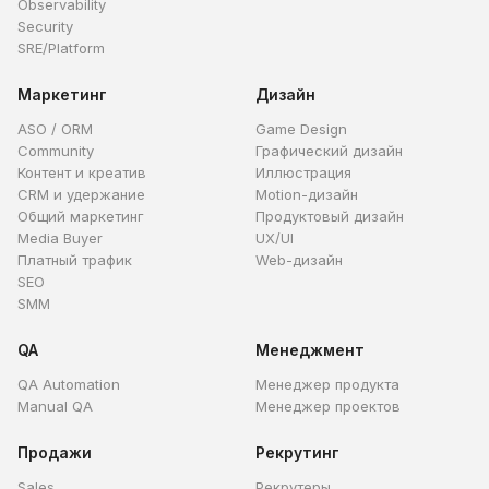
Observability
Security
SRE/Platform
Маркетинг
Дизайн
ASO / ORM
Game Design
Community
Графический дизайн
Контент и креатив
Иллюстрация
CRM и удержание
Motion-дизайн
Общий маркетинг
Продуктовый дизайн
Media Buyer
UX/UI
Платный трафик
Web-дизайн
SEO
SMM
QA
Менеджмент
QA Automation
Менеджер продукта
Manual QA
Менеджер проектов
Продажи
Рекрутинг
Sales
Рекрутеры