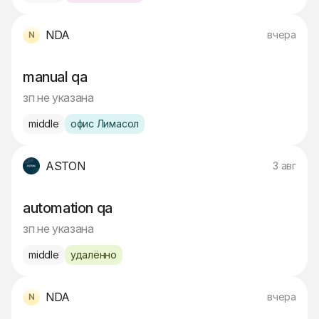
NDA
вчера
manual qa
зп не указана
middle
офис Лимасол
ASTON
3 авг
automation qa
зп не указана
middle
удалённо
NDA
вчера