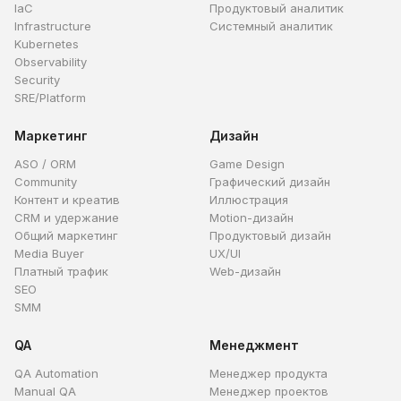
IaC
Продуктовый аналитик
Infrastructure
Системный аналитик
Kubernetes
Observability
Security
SRE/Platform
Маркетинг
Дизайн
ASO / ORM
Game Design
Community
Графический дизайн
Контент и креатив
Иллюстрация
CRM и удержание
Motion-дизайн
Общий маркетинг
Продуктовый дизайн
Media Buyer
UX/UI
Платный трафик
Web-дизайн
SEO
SMM
QA
Менеджмент
QA Automation
Менеджер продукта
Manual QA
Менеджер проектов