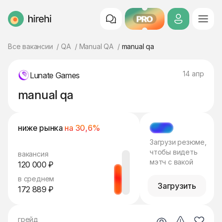
PRO
HireHi
Все вакансии
QA
Manual QA
manual qa
14 апр
Lunate Games
manual qa
ниже рынка
на 30,6%
МЭТЧ
Загрузи резюме,
чтобы видеть
вакансия
мэтч с вакой
120 000 ₽
в среднем
Загрузить
172 889 ₽
грейд