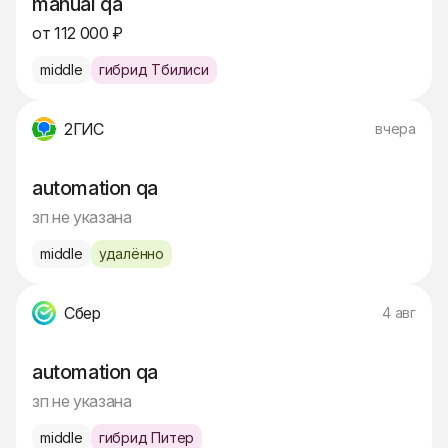
manual qa
от 112 000 ₽
middle
гибрид Тбилиси
2ГИС
вчера
automation qa
зп не указана
middle
удалённо
Сбер
4 авг
automation qa
зп не указана
middle
гибрид Питер