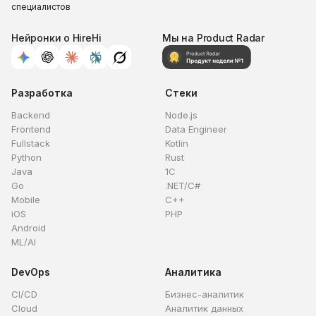
специалистов
Нейронки о HireHi
Мы на Product Radar
Разработка
Стеки
Backend
Node.js
Frontend
Data Engineer
Fullstack
Kotlin
Python
Rust
Java
1C
Go
.NET/C#
Mobile
C++
iOS
PHP
Android
ML/AI
DevOps
Аналитика
CI/CD
Бизнес-аналитик
Cloud
Аналитик данных