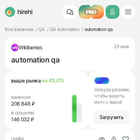
PRO
HireHi
Все вакансии
QA
QA Automation
automation qa
29 мая
Wildberries
automation qa
выше рынка
на 43,0%
МЭТЧ
Загрузи резюме,
чтобы видеть
вакансия
мэтч с вакой
208 846 ₽
в среднем
Загрузить
146 032 ₽
грейд