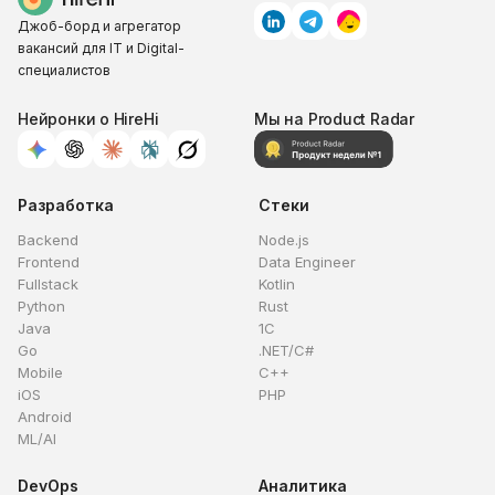
Джоб-борд и агрегатор
вакансий для IT и Digital-
специалистов
Нейронки о HireHi
Мы на Product Radar
Разработка
Стеки
Backend
Node.js
Frontend
Data Engineer
Fullstack
Kotlin
Python
Rust
Java
1C
Go
.NET/C#
Mobile
C++
iOS
PHP
Android
ML/AI
DevOps
Аналитика