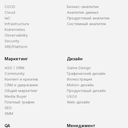
CI/CD
Бизнес-аналитик
Cloud
Аналитик данных
IaC
Продуктовый аналитик
Infrastructure
Системный аналитик
Kubernetes
Observability
Security
SRE/Platform
Маркетинг
Дизайн
ASO / ORM
Game Design
Community
Графический дизайн
Контент и креатив
Иллюстрация
CRM и удержание
Motion-дизайн
Общий маркетинг
Продуктовый дизайн
Media Buyer
UX/UI
Платный трафик
Web-дизайн
SEO
SMM
QA
Менеджмент