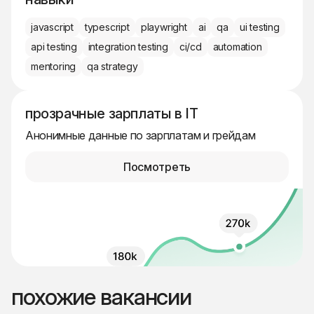
javascript
typescript
playwright
ai
qa
ui testing
api testing
integration testing
ci/cd
automation
mentoring
qa strategy
прозрачные зарплаты в IT
Анонимные данные по зарплатам и грейдам
Посмотреть
похожие вакансии