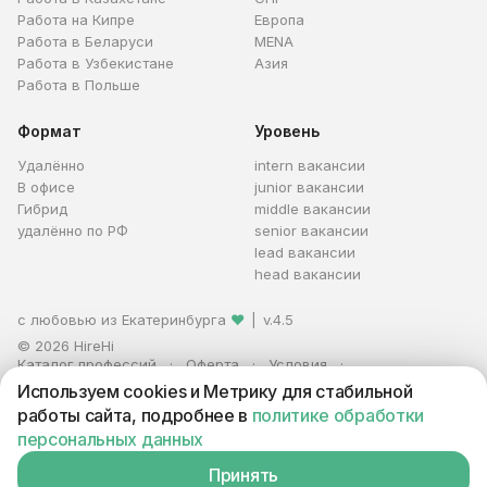
Работа на Кипре
Европа
Работа в Беларуси
MENA
Работа в Узбекистане
Азия
Работа в Польше
Формат
Уровень
Удалённо
intern вакансии
В офисе
junior вакансии
Гибрид
middle вакансии
удалённо по РФ
senior вакансии
lead вакансии
head вакансии
с любовью из Екатеринбурга
❤
|
v.4.5
© 2026 HireHi
Каталог профессий
Оферта
Условия
Персональные данные
Реклама
Используем cookies и Метрику для стабильной
ИП Захаров Антон Алексеевич · ИНН 663005711880 · ОГРНИП
работы сайта, подробнее в
политике обработки
321665800059102
персональных данных
Принять