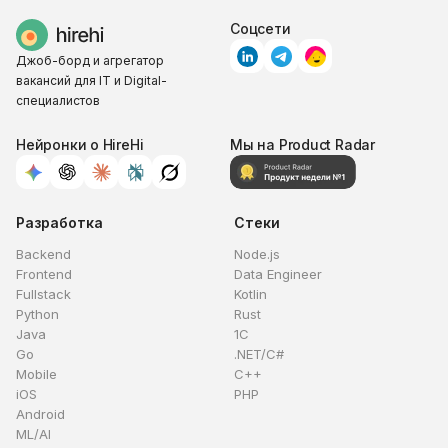
Соцсети
Джоб-борд и агрегатор
вакансий для IT и Digital-
специалистов
Нейронки о HireHi
Мы на Product Radar
Разработка
Стеки
Backend
Node.js
Frontend
Data Engineer
Fullstack
Kotlin
Python
Rust
Java
1C
Go
.NET/C#
Mobile
C++
iOS
PHP
Android
ML/AI