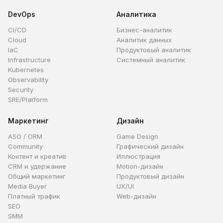
DevOps
Аналитика
CI/CD
Бизнес-аналитик
Cloud
Аналитик данных
IaC
Продуктовый аналитик
Infrastructure
Системный аналитик
Kubernetes
Observability
Security
SRE/Platform
Маркетинг
Дизайн
ASO / ORM
Game Design
Community
Графический дизайн
Контент и креатив
Иллюстрация
CRM и удержание
Motion-дизайн
Общий маркетинг
Продуктовый дизайн
Media Buyer
UX/UI
Платный трафик
Web-дизайн
SEO
SMM