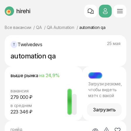
HireHi
Все вакансии
QA
QA Automation
automation qa
25 мая
Twelvedevs
automation qa
выше рынка
на 24,9%
МЭТЧ
Загрузи резюме,
чтобы видеть
вакансия
мэтч с вакой
279 000 ₽
в среднем
Загрузить
223 346 ₽
грейд