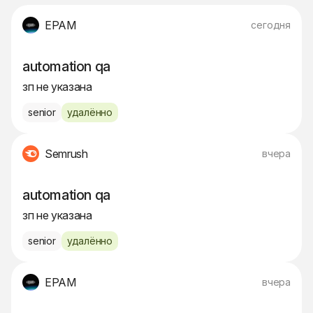
EPAM
сегодня
automation qa
зп не указана
senior
удалённо
Semrush
вчера
automation qa
зп не указана
senior
удалённо
EPAM
вчера