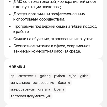
ДМС со стоматологией, корпоративный спорт
и консультации психолога;
Доступ к различным профессиональным
и спортивным сообществам;
Программы поддержки семей и гибкий подход
к работе;
Скидки на обучение, страхование и покупки;
Бесплатное питание в офисе, современная
техника и комфортная рабочая среда.
навыки
qa
автотесты
golang
python
ci/cd
gitlab
мануальное тестирование
бэкенд
микросервисы
grafana
kibana
тестовая документация