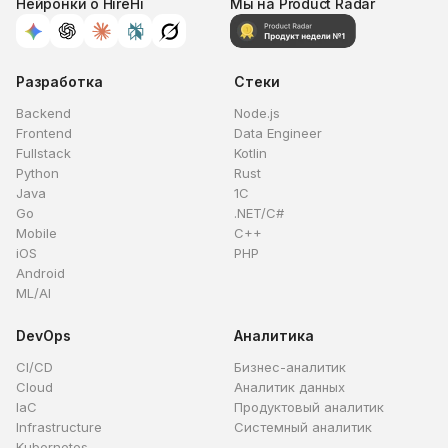
Нейронки о HireHi
Мы на Product Radar
Разработка
Стеки
Backend
Node.js
Frontend
Data Engineer
Fullstack
Kotlin
Python
Rust
Java
1C
Go
.NET/C#
Mobile
C++
iOS
PHP
Android
ML/AI
DevOps
Аналитика
CI/CD
Бизнес-аналитик
Cloud
Аналитик данных
IaC
Продуктовый аналитик
Infrastructure
Системный аналитик
Kubernetes