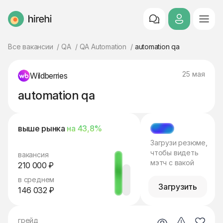
HireHi
Все вакансии
QA
QA Automation
automation qa
25 мая
Wildberries
automation qa
выше рынка
на 43,8%
МЭТЧ
Загрузи резюме,
чтобы видеть
вакансия
мэтч с вакой
210 000 ₽
в среднем
Загрузить
146 032 ₽
грейд