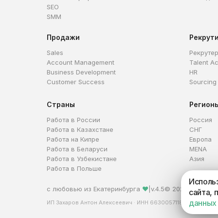
SEO
SMM
Продажи
Рекрут
Sales
Рекруте
Account Management
Talent Ac
Business Development
HR
Customer Success
Sourcing
Страны
Регион
Работа в России
Россия
Работа в Казахстане
СНГ
Работа на Кипре
Европа
Работа в Беларуси
MENA
Работа в Узбекистане
Азия
Работа в Польше
Использ
с любовью из Екатеринбурга
❤
|
v.4.5
© 2026 HireHi
сайта, 
данных
ИП Захаров Антон Алексеевич · ИНН 663005711880 · ОГРНИ