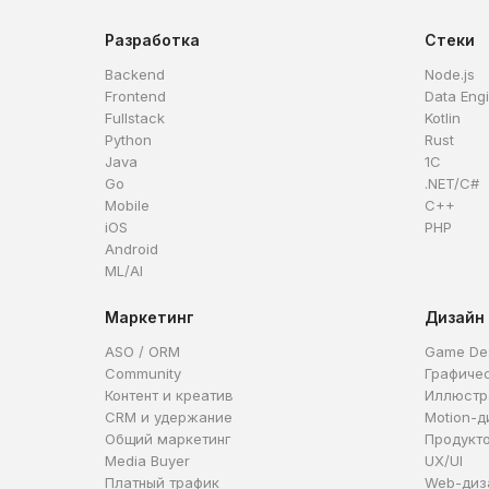
Разработка
Стеки
Backend
Node.js
Frontend
Data Eng
Fullstack
Kotlin
Python
Rust
Java
1C
Go
.NET/C#
Mobile
C++
iOS
PHP
Android
ML/AI
Маркетинг
Дизайн
ASO / ORM
Game De
Community
Графиче
Контент и креатив
Иллюстр
CRM и удержание
Motion-д
Общий маркетинг
Продукт
Media Buyer
UX/UI
Платный трафик
Web-диз