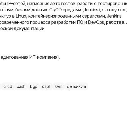
t и IP-сетей, написания автотестов, работы с тестировочн
ентами, базами данных, CI/CD средами (Jenkins), эксплуата
тур в Linux, контейнеризированными сервисами, Jenkins
 современного процесса разработки ПО и DevOps, работа в Ji
ической документации.
редитованная ИТ-компания).
ci cd
bash
bgp
ospf
kvm
qemu-kvm