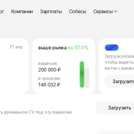
ог
Компании
Зарплаты
Собесы
Сервисы
17 апр
выше рынка
на 37,0%
МЭТЧ
Загрузи резю
чтобы видеть
вакансия
мэтчи с вакан
200 000 ₽
в среднем
Загрузит
146 032 ₽
Загрузить
ть временное CV под эту вакансию