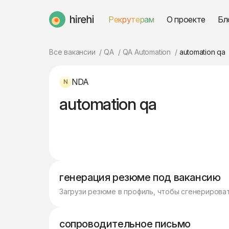
Рекрутерам
О проекте
Бл
HireHi
Все вакансии
QA
QA Automation
automation qa
NDA
automation qa
генерация резюме под вакансию
Загрузи резюме в профиль, чтобы сгенерирова
сопроводительное письмо