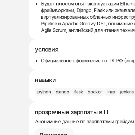
Будет плюсом опыт эксплуатации Etherne
фреймворками, Django, Flask или эквивал
виртуализированных облачных инфраструк
Pipeline и Apache Groovy DSL, понимание
Agile Scrum, английский для чтения техн
условия
Официальное оформление по ТК РФ (акк
навыки
python
django
flask
docker
linux
jenkins
прозрачные зарплаты в IT
Анонимные данные по зарплатам и грейдам