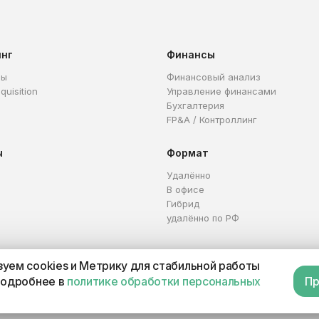
инг
Финансы
ры
Финансовый анализ
quisition
Управление финансами
Бухгалтерия
FP&A / Контроллинг
ы
Формат
Удалённо
В офисе
Гибрид
удалённо по РФ
уем cookies и Метрику для стабильной работы
Каталог профессий
Офер
подробнее в
политике обработки персональных
Пр
П 321665800059102