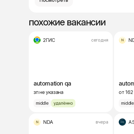
Посмотреть
похожие вакансии
2ГИС
N
сегодня
automation qa
autom
зп не указана
от 162
middle
удалённо
middl
NDA
A
вчера