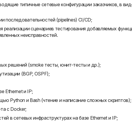
водящие типичные сетевые конфигурации заказчиков, в вид
и последовательностей (pipelines) CI/CD;
я реализации сценариев тестирования добавляемых функц
явленных неисправностей.
ых решений (smoke тесты, юнит-тесты и др.);
утизации (BGP, OSPF);
 Ethernet и IP;
ью Python и Bash (чтение и написание сложных скриптов);
та с Docker;
ей в сетевых инфраструктурах на базе Ethernet и IP;