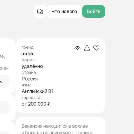
Что нового
Войти
грейд
middle
ме,
формат
удалённо
сией
страна
Россия
ь
язык
Английский B1
зарплата
от 200 000 ₽
Вакансия находится в архиве
и больше не принимает отклики