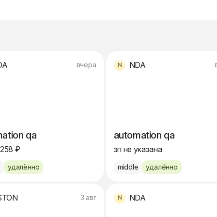
DA
NDA
вчера
ation qa
automation qa
 258 ₽
зп не указана
e
удалённо
middle
удалённо
STON
NDA
3 авг