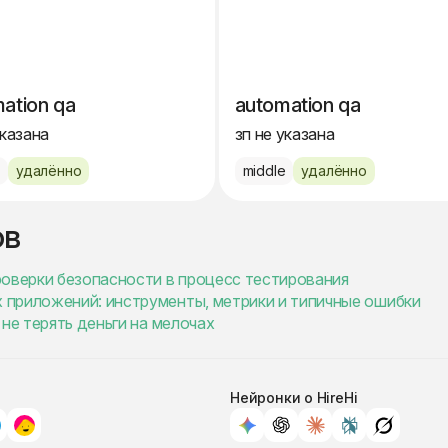
ation qa
automation qa
указана
зп не указана
e
удалённо
middle
удалённо
ов
роверки безопасности в процесс тестирования
 приложений: инструменты, метрики и типичные ошибки
не терять деньги на мелочах
Нейронки о HireHi