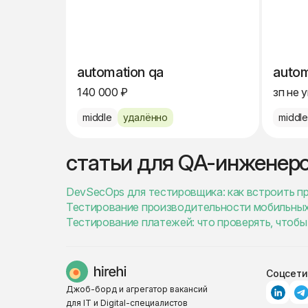
automation qa
autom
140 000 ₽
зп не 
middle
удалённо
middl
статьи для QA-инженер
DevSecOps для тестировщика: как встроить п
Тестирование производительности мобильных
Тестирование платежей: что проверять, чтобы 
Соцсети
Джоб-борд и агрегатор вакансий
для IT и Digital-специалистов