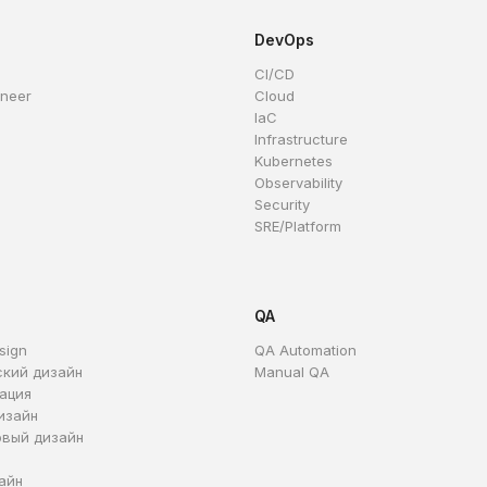
DevOps
CI/CD
ineer
Cloud
IaC
Infrastructure
Kubernetes
Observability
Security
SRE/Platform
QA
sign
QA Automation
ский дизайн
Manual QA
ация
изайн
овый дизайн
айн