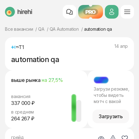
PRO
HireHi
Все вакансии
QA
QA Automation
automation qa
14 апр
Т1
automation qa
выше рынка
на 27,5%
МЭТЧ
Загрузи резюме,
чтобы видеть
вакансия
мэтч с вакой
337 000 ₽
в среднем
Загрузить
264 267 ₽
грейд