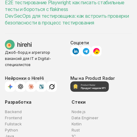
E2E тестирование Playwright: как писать стабильные
тесты и бороться с flakiness
DevSecOps для тестировщика: как встроить проверки
безопасности в процесс тестирования
Соцсети
Джоб-борд и агрегатор
вакансий для IT и Digital-
специалистов
Нейронки о HireHi
Мы на Product Radar
Разработка
Стеки
Backend
Node.js
Frontend
Data Engineer
Fullstack
Kotlin
Python
Rust
Java
1C