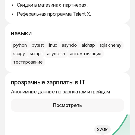
Скидки в магазинах-партнёрах.
Реферальная программа Talent X.
навыки
python
pytest
linux
asyncio
aiohttp
sqlalchemy
scapy
scrapli
asyncssh
автоматизация
тестирование
прозрачные зарплаты в IT
Анонимные данные по зарплатам и грейдам
Посмотреть