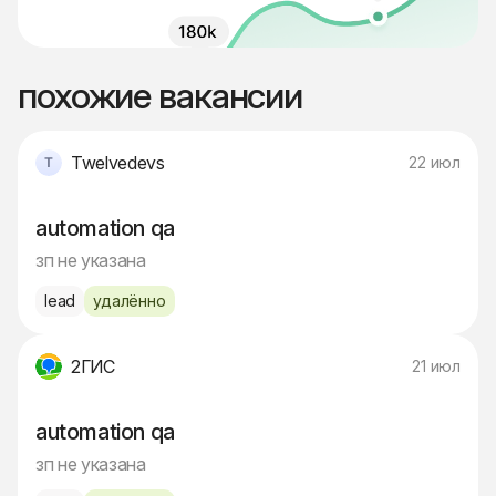
похожие вакансии
Twelvedevs
22 июл
automation qa
зп не указана
lead
удалённо
2ГИС
21 июл
automation qa
зп не указана