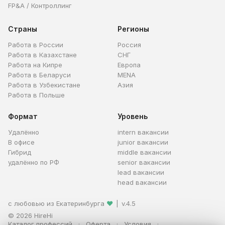
FP&A / Контроллинг
Страны
Регионы
Работа в России
Россия
Работа в Казахстане
СНГ
Работа на Кипре
Европа
Работа в Беларуси
MENA
Работа в Узбекистане
Азия
Работа в Польше
Формат
Уровень
Удалённо
intern вакансии
В офисе
junior вакансии
Гибрид
middle вакансии
удалённо по РФ
senior вакансии
lead вакансии
head вакансии
с любовью из Екатеринбурга
❤
|
v.4.5
© 2026 HireHi
Каталог профессий
Оферта
Условия