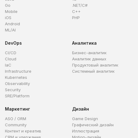
Go
.NET/C#
Mobile
C++
iOS
PHP
Android
ML/AI
DevOps
Аналитика
CI/CD
Бизнес-аналитик
Cloud
Аналитик данных
IaC
Продуктовый аналитик
Infrastructure
Системный аналитик
Kubernetes
Observability
Security
SRE/Platform
Маркетинг
Дизайн
ASO / ORM
Game Design
Community
Графический дизайн
Контент и креатив
Иллюстрация
CRM и удержание
Motion-дизайн