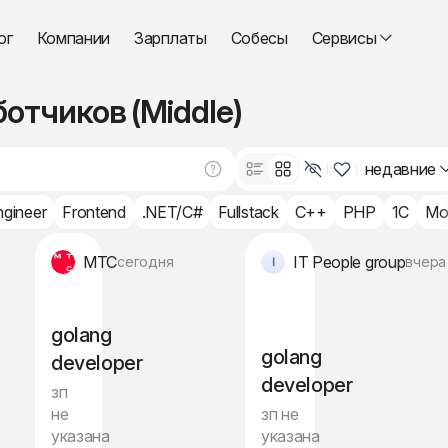
ог
Компании
Зарплаты
Собесы
Сервисы
отчиков (Middle)
недавние
ngineer
Frontend
.NET/C#
Fullstack
C++
PHP
1C
Mo
МТС
IT People group
сегодня
вчера
golang
golang
developer
developer
зп
не
зп не
указана
указана