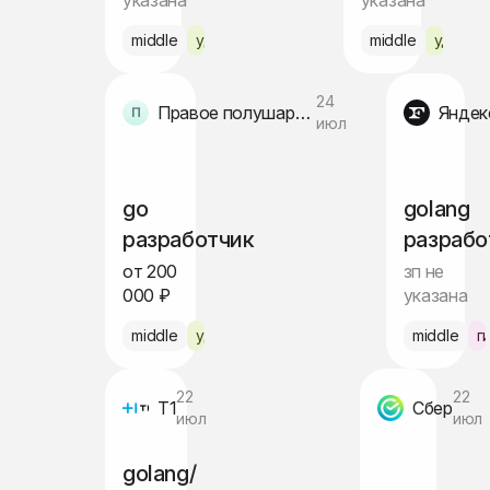
указана
указана
middle
удалённо
middle
удалён
24
Правое полушарие Интроверта
Яндек
июл
go
golang
разработчик
разрабо
от 200
зп не
000 ₽
указана
middle
удалённо
middle
г
22
22
Т1
Сбер
июл
июл
golang/