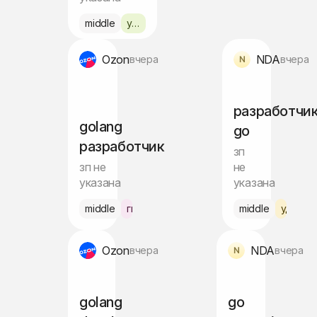
middle
удалённо
Ozon
NDA
вчера
вчера
разработчи
golang
go
разработчик
зп
зп не
не
указана
указана
middle
гибрид Москва
middle
удалён
Ozon
NDA
вчера
вчера
golang
go