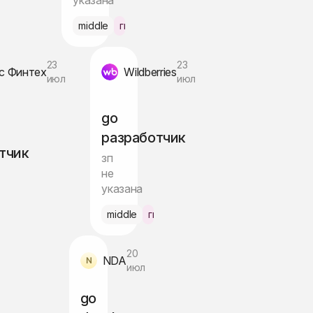
указана
но
middle
гибрид Москва
23
23
с Финтех
Wildberries
июл
июл
go
разработчик
тчик
зп
не
указана
ибрид
middle
гибрид Москва
20
NDA
июл
go