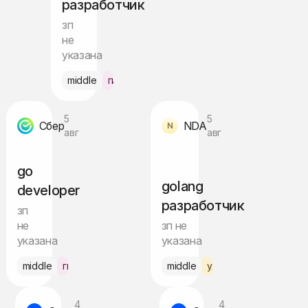
разработчик
зп
не
указана
о по РФ
middle
гибрид Москва
5
5
Сбер
NDA
авг
авг
go
golang
developer
разработчик
зп
не
зп не
указана
указана
middle
гибрид Москва
middle
удалённо по РФ
4
4