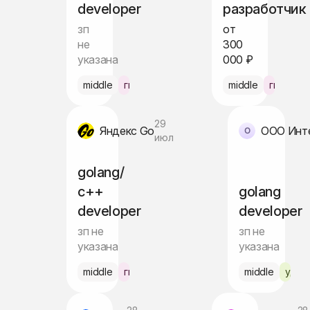
developer
разработчик
зп
от
не
300
указана
000 ₽
middle
гибрид Москва
middle
гибрид 
29
Яндекс Go
июл
golang/
с++
golang
developer
developer
зп не
зп не
указана
указана
middle
гибрид
middle
удал