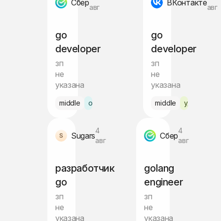
Сбер
ВКонтакте
авг
авг
go
go
developer
developer
зп
зп
не
не
указана
указана
middle
офис Москва
middle
удалённо
4
4
Sugars
Сбер
авг
авг
разработчик
golang
go
engineer
зп
зп
не
не
указана
указана