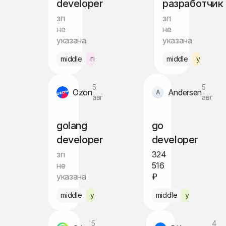
developer
разработчик
зп
зп
не
не
указана
указана
middle
гибрид Москва
middle
удалённ
5
5
Ozon
Andersen
авг
авг
golang
go
developer
developer
зп
324
не
516
указана
₽
middle
удалённо
middle
удалённо
5
4