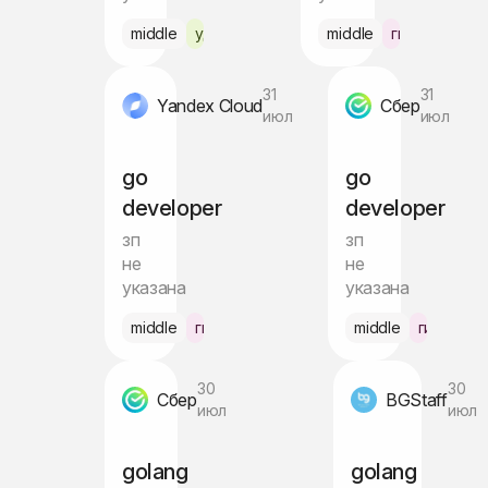
middle
удалённо
middle
гибрид Моск
31
31
Yandex Cloud
Сбер
июл
июл
go
go
developer
developer
зп
зп
не
не
указана
указана
middle
гибрид Питер
middle
гибрид М
30
30
Сбер
BGStaff
июл
июл
golang
golang