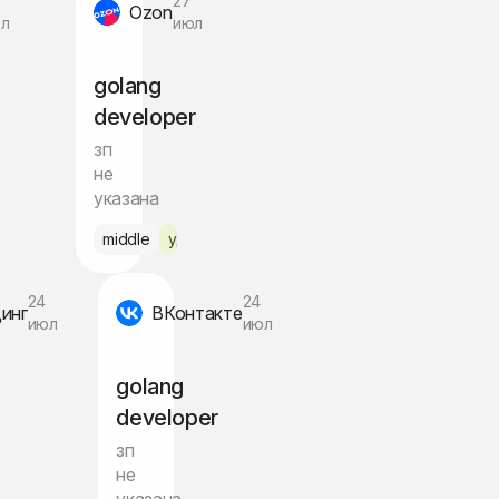
27
Ozon
л
июл
golang
developer
зп
не
указана
Москва
middle
удалённо
24
24
инг
ВКонтакте
июл
июл
golang
developer
зп
не