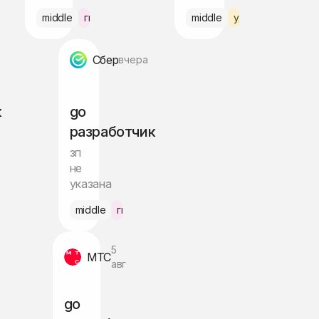
middle
гибрид Москва
middle
удалённо по РФ
Сбер
вчера
к
go
разработчик
зп
не
указана
но по РФ
middle
гибрид
5
МТС
авг
go