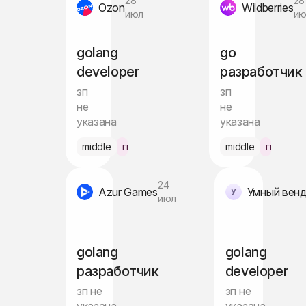
28
28
Ozon
Wildberries
июл
ию
golang
go
developer
разработчик
зп
зп
не
не
указана
указана
middle
гибрид Москва
middle
гибрид 
24
Azur Games
Умный венд
июл
golang
golang
разработчик
developer
зп не
зп не