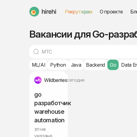
Рекрутерам
О проекте
Бл
HireHi
Вакансии для Go-разраб
ML/AI
Python
Java
Backend
Go
Data E
Wildberries
сегодня
go
разработчик
warehouse
automation
зп не
указана