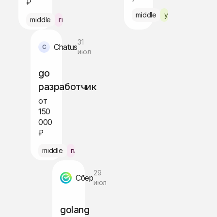
₽
ва
middle
удалённо
middle
гибрид Алматы
31
Chatus
июл
go
разработчик
от
150
000
₽
осква
middle
гибрид Питер
29
Сбер
июл
golang