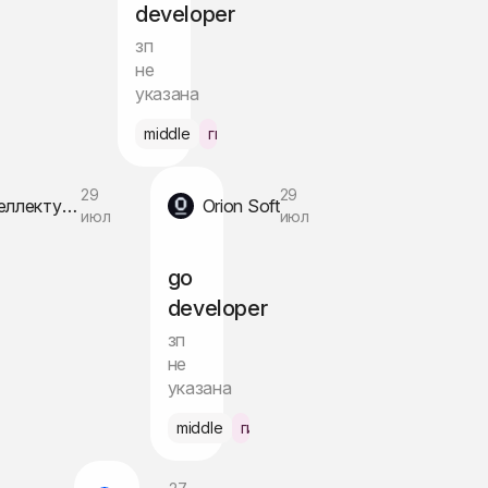
developer
зп
не
указана
Новосибирск
middle
гибрид Москва
29
29
ООО Интеллектуал Групп
Orion Soft
июл
июл
go
developer
зп
не
указана
ённо
middle
гибрид Москва