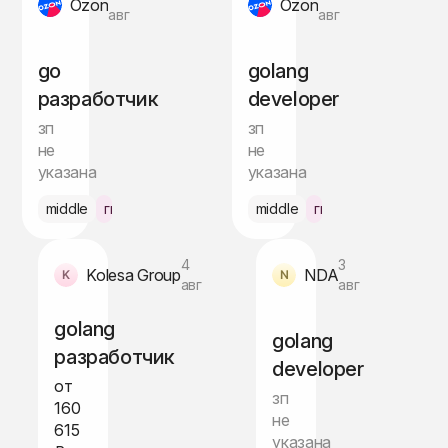
Ozon
Ozon
авг
авг
go
golang
разработчик
developer
зп
зп
не
не
указана
указана
middle
гибрид Москва
middle
гибрид Питер
4
3
Kolesa Group
NDA
авг
авг
golang
golang
разработчик
developer
от
зп
160
не
615
указана