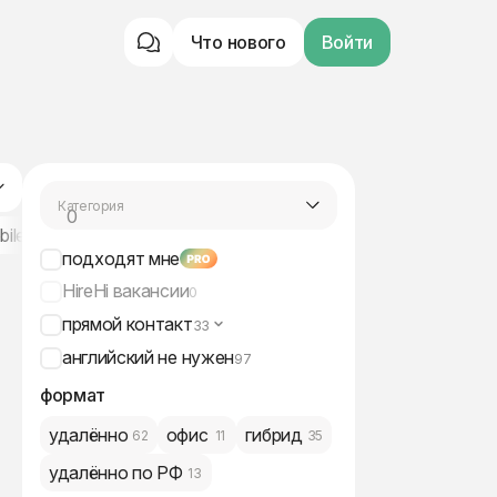
Что нового
Войти
Категория
0
разработка
bile
Android
iOS
Kotlin
Node.js
Rust
ERP / CRM
подходят мне
HireHi вакансии
0
прямой контакт
33
английский не нужен
97
формат
удалённо
офис
гибрид
62
11
35
удалённо по РФ
13