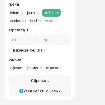
грейд
intern
junior
middle
3
2
121
senior
lead
head
204
47
0
зарплата, ₽
от
до
вакансии без ЗП
49
разное
сфера
регион
страна
Сбросить
Уведомлять о новых