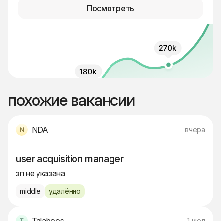
Посмотреть
похожие вакансии
NDA
вчера
user acquisition manager
зп не указана
middle
удалённо
Talaboos
1 июл