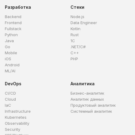
Разработка
Стеки
Backend
Node.js
Frontend
Data Engineer
Fullstack
Kotlin
Python
Rust
Java
1C
Go
.NET/C#
Mobile
C++
iOS
PHP
Android
ML/AI
DevOps
Аналитика
CI/CD
Бизнес-аналитик
Cloud
Аналитик данных
IaC
Продуктовый аналитик
Infrastructure
Системный аналитик
Kubernetes
Observability
Security