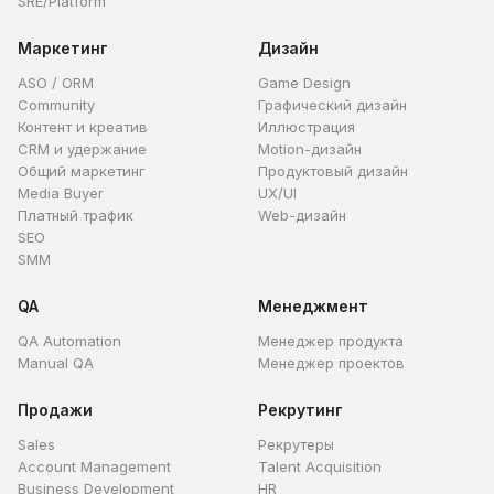
SRE/Platform
Маркетинг
Дизайн
ASO / ORM
Game Design
Community
Графический дизайн
Контент и креатив
Иллюстрация
CRM и удержание
Motion-дизайн
Общий маркетинг
Продуктовый дизайн
Media Buyer
UX/UI
Платный трафик
Web-дизайн
SEO
SMM
QA
Менеджмент
QA Automation
Менеджер продукта
Manual QA
Менеджер проектов
Продажи
Рекрутинг
Sales
Рекрутеры
Account Management
Talent Acquisition
Business Development
HR