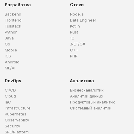
Разработка
Стеки
Backend
Node.js
Frontend
Data Engineer
Fullstack
Kotlin
Python
Rust
Java
1C
Go
.NET/C#
Mobile
C++
iOS
PHP
Android
ML/AI
DevOps
Аналитика
CI/CD
Бизнес-аналитик
Cloud
Аналитик данных
IaC
Продуктовый аналитик
Infrastructure
Системный аналитик
Kubernetes
Observability
Security
SRE/Platform