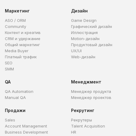
Маркетинг
Дизайн
ASO / ORM
Game Design
Community
Графический дизайн
Контент и креатив
Иллюстрация
CRM и удержание
Motion-дизайн
Общий маркетинг
Продуктовый дизайн
Media Buyer
UX/UI
Платный трафик
Web-дизайн
SEO
SMM
QA
Менеджмент
QA Automation
Менеджер продукта
Manual QA
Менеджер проектов
Продажи
Рекрутинг
Sales
Рекрутеры
Account Management
Talent Acquisition
Business Development
HR