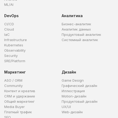
ML/AI
DevOps
Аналитика
CI/CD
Бизнес-аналитик
Cloud
Аналитик данных
IaC
Продуктовый аналитик
Infrastructure
Системный аналитик
Kubernetes
Observability
Security
SRE/Platform
Маркетинг
Дизайн
ASO / ORM
Game Design
Community
Графический дизайн
Контент и креатив
Иллюстрация
CRM и удержание
Motion-дизайн
Общий маркетинг
Продуктовый дизайн
Media Buyer
UX/UI
Платный трафик
Web-дизайн
SEO