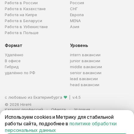
Работа в России
Россия
Работа в Казахстане
СНГ
Работа на Кипре
Европа
Работа в Беларуси
MENA
Работа в Узбекистане
Азия
Работа в Польше
Формат
Уровень
Удалённо
intern вакансии
В офисе
junior вакансии
Гибрид
middle вакансии
удалённо по РФ
senior вакансии
lead вакансии
head вакансии
с любовью из Екатеринбурга
❤
|
v.4.5
© 2026 HireHi
Каталог профессий
Оферта
Условия
Персональные данные
Реклама
Используем cookies и Метрику для стабильной
ИП Захаров Антон Алексеевич · ИНН 663005711880 · ОГРНИП
работы сайта, подробнее в
политике обработки
321665800059102
персональных данных