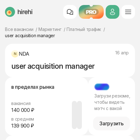
PRO
HireHi
Все вакансии
Маркетинг
Платный трафик
user acquisition manager
16 апр
NDA
user acquisition manager
в пределах рынка
МЭТЧ
Загрузи резюме,
чтобы видеть
вакансия
мэтч с вакой
140 000 ₽
в среднем
Загрузить
139 900 ₽