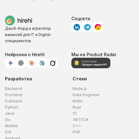
Соцсети
Джоб-борд и агрегатор
вакансий для IT и Digital-
специалистов
Нейронки о HireHi
Мы на Product Radar
Разработка
Стеки
Backend
Node.js
Frontend
Data Engineer
Fullstack
Kotlin
Python
Rust
Java
1C
Go
.NET/C#
Mobile
C++
iOS
PHP
Android