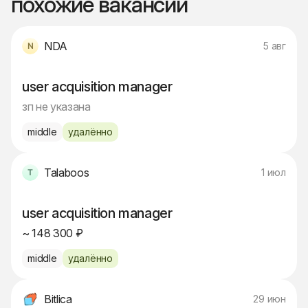
похожие вакансии
NDA
5 авг
user acquisition manager
зп не указана
middle
удалённо
Talaboos
1 июл
user acquisition manager
~ 148 300 ₽
middle
удалённо
Bitlica
29 июн