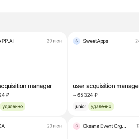
PP.AI
SweetApps
29 июн
2
acquisition manager
user acquisition manage
24 ₽
~ 65 324 ₽
удалённо
junior
удалённо
DA
Oksana Event Organizations
23 июн
1