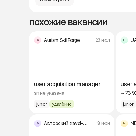
похожие вакансии
Autism SkillForge
UA
23 июл
user acquisition manager
user 
зп не указана
~ 73 9
junior
удалённо
junior
Авторский travel-проект
N
18 июн