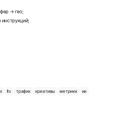
фер → гео;
 инструкций;
pi
ltv
трафик
креативы
метрики
ии