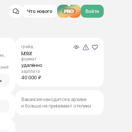
Что нового
PRO
Войти
грейд
junior
ме,
формат
удалённо
сией
зарплата
40 000 ₽
ь
Вакансия находится в архиве
и больше не принимает отклики