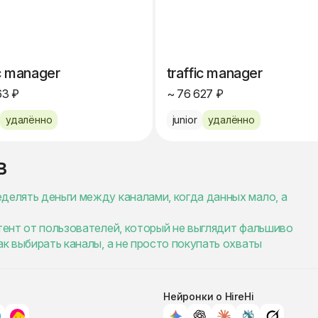
ic manager
traffic manager
63 ₽
~ 76 627 ₽
удалённо
junior
удалённо
в
делять деньги между каналами, когда данных мало, а
нтент от пользователей, который не выглядит фальшиво
ак выбирать каналы, а не просто покупать охваты
Нейронки о HireHi