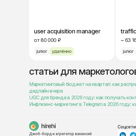
user acquisition manager
traff
от 80 000 ₽
~ 63 1
junior
удалённо
junior
статьи для маркетолого
Маркетинговый бюджет на квартал: как распре
дедлайн вчера
UGC для бренда в 2026 году: как получать ко
Инфлюенс-маркетинг в Telegram в 2026 году: к
Соцсети
Джоб-борд и агрегатор вакансий