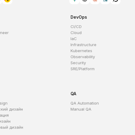
DevOps
CI/CD
ineer
Cloud
IaC
Infrastructure
Kubernetes
Observability
Security
SRE/Platform
QA
sign
QA Automation
ский дизайн
Manual QA
ация
изайн
овый дизайн