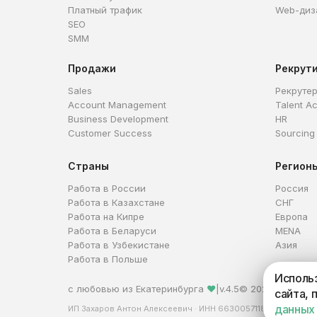
Платный трафик
Web-диз
SEO
SMM
Продажи
Рекрут
Sales
Рекруте
Account Management
Talent Ac
Business Development
HR
Customer Success
Sourcing
Страны
Регион
Работа в России
Россия
Работа в Казахстане
СНГ
Работа на Кипре
Европа
Работа в Беларуси
MENA
Работа в Узбекистане
Азия
Работа в Польше
Использ
с любовью из Екатеринбурга
❤
|
v.4.5
© 2026 HireHi
сайта, 
данных
ИП Захаров Антон Алексеевич · ИНН 663005711880 · ОГРНИ