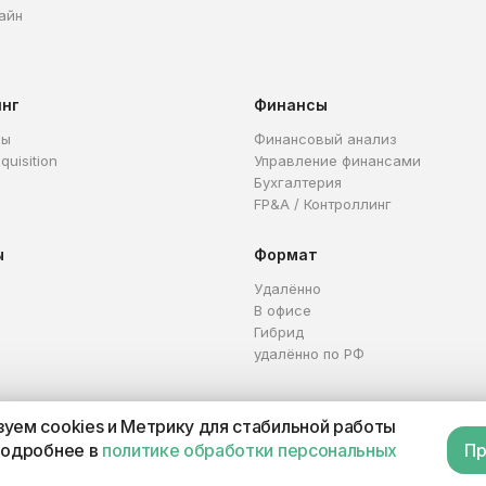
айн
инг
Финансы
ры
Финансовый анализ
quisition
Управление финансами
Бухгалтерия
FP&A / Контроллинг
ы
Формат
Удалённо
В офисе
Гибрид
удалённо по РФ
уем cookies и Метрику для стабильной работы
Каталог профессий
Офер
подробнее в
политике обработки персональных
Пр
П 321665800059102