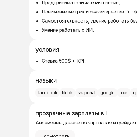
Предпринимательское мышление;
Понимание метрик и связки креатив → оф
Самостоятельность, умение работать без
Умение работать с ИИ.
условия
Ставка 500$ + KPI.
навыки
facebook
tiktok
snapchat
google
roas
c
прозрачные зарплаты в IT
Анонимные данные по зарплатам и грейдам
Посмотреть