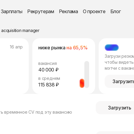
Зарплаты
Рекрутерам
Реклама
О проекте
Блог
 acquisition manager
16 апр
ниже рынка
на 65,5%
МЭТЧ
Загрузи резю
чтобы видеть
вакансия
мэтчи с вакан
40 000 ₽
в среднем
Загрузит
115 838 ₽
Загрузить
ть временное CV под эту вакансию