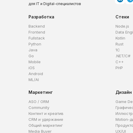
для IT и Digital-специалистов
Разработка
Стеки
Backend
Node.js
Frontend
Data Eng
Fullstack
Kotlin
Python
Rust
Java
1C
Go
.NET/C#
Mobile
C++
iOS
PHP
Android
ML/AI
Маркетинг
Дизайн
ASO / ORM
Game De
Community
Графиче
Контент и креатив
Иллюстр
CRM и удержание
Motion-д
Общий маркетинг
Продукт
Media Buyer
UX/UI