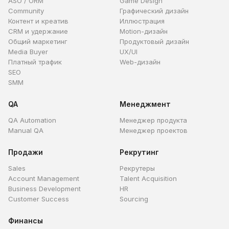
ASO / ORM
Game Design
Community
Графический дизайн
Контент и креатив
Иллюстрация
CRM и удержание
Motion-дизайн
Общий маркетинг
Продуктовый дизайн
Media Buyer
UX/UI
Платный трафик
Web-дизайн
SEO
SMM
QA
Менеджмент
QA Automation
Менеджер продукта
Manual QA
Менеджер проектов
Продажи
Рекрутинг
Sales
Рекрутеры
Account Management
Talent Acquisition
Business Development
HR
Customer Success
Sourcing
Финансы