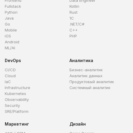
Frontend
Data Engineer
Fullstack
Kotlin
Python
Rust
Java
1C
Go
.NET/C#
Mobile
C++
iOS
PHP
Android
ML/AI
DevOps
Аналитика
CI/CD
Бизнес-аналитик
Cloud
Аналитик данных
IaC
Продуктовый аналитик
Infrastructure
Системный аналитик
Kubernetes
Observability
Security
SRE/Platform
Маркетинг
Дизайн