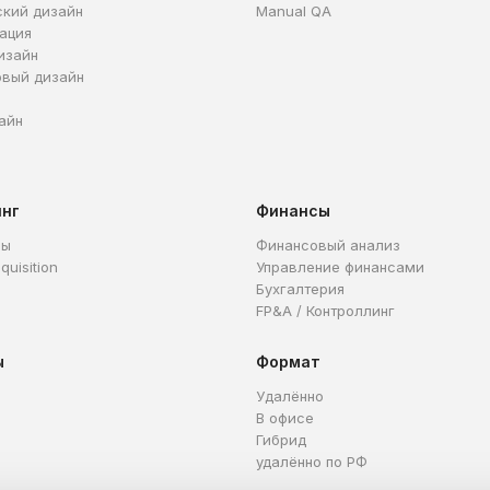
ский дизайн
Manual QA
ация
изайн
овый дизайн
айн
инг
Финансы
ры
Финансовый анализ
quisition
Управление финансами
Бухгалтерия
FP&A / Контроллинг
ы
Формат
Удалённо
В офисе
Гибрид
удалённо по РФ