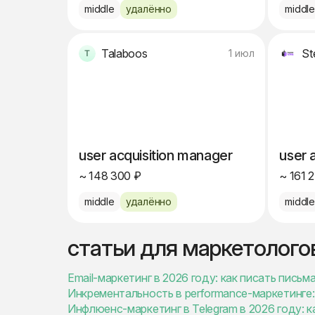
middle
удалённо
middl
Talaboos
St
1 июл
user acquisition manager
user 
~ 148 300 ₽
~ 161 
middle
удалённо
middl
статьи для маркетолого
Email-маркетинг в 2026 году: как писать пись
Инкрементальность в performance-маркетинге: 
Инфлюенс-маркетинг в Telegram в 2026 году: к