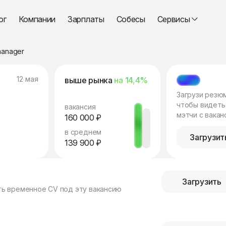
ог
Компании
Зарплаты
Собесы
Сервисы
manager
12 мая
выше рынка
на 14,4%
МЭТЧ
Загрузи резю
чтобы видеть
вакансия
мэтчи с вакан
160 000 ₽
в среднем
Загрузит
139 900 ₽
Загрузить
ть временное CV под эту вакансию