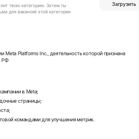
Загрузить
елит твою категорию. Затем ты
ма для вакансий этой категории
и Meta Platforms Inc., деятельность которой признана
и РФ
ампании в Meta;
адочные страницы;
оста;
ктовой командами для улучшения метрик.