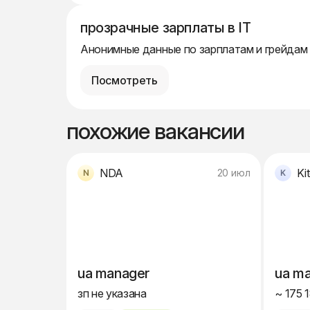
прозрачные зарплаты в IT
Анонимные данные по зарплатам и грейдам
Посмотреть
похожие вакансии
NDA
Ki
20 июл
ua manager
ua m
зп не указана
~ 175 