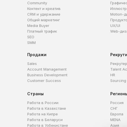
Community
Графиче
Контент и креатив
Иллюстр
CRM и удержание
Motion-д
Общий маркетинг
Продукт
Media Buyer
UX/UI
Платный трафик
Web-диз
SEO
SMM
Продажи
Рекрут
Sales
Рекруте
Account Management
Talent Ac
Business Development
HR
Customer Success
Sourcing
Страны
Регион
Работа в России
Россия
Работа в Казахстане
СНГ
Работа на Кипре
Европа
Работа в Беларуси
MENA
Работа в Узбекистане
Азия