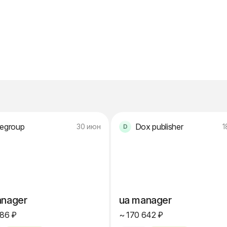
tegroup
Dox publisher
30 июн
1
anager
ua manager
186 ₽
~ 170 642 ₽