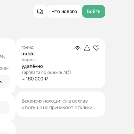
Что нового
Войти
грейд
middle
ме,
формат
удалённо
сией
зарплата по оценке AI
~ 160 000 ₽
ь
Вакансия находится в архиве
и больше не принимает отклики