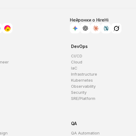
Нейронки о HireHi
DevOps
CI/CD
ineer
Cloud
IaC
Infrastructure
Kubernetes
Observability
Security
SRE/Platform
QA
sign
QA Automation