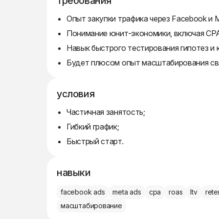
требования
Опыт закупки трафика через Facebook и 
Понимание юнит-экономики, включая CPA
Навык быстрого тестирования гипотез и 
Будет плюсом опыт масштабирования св
условия
Частичная занятость;
Гибкий график;
Быстрый старт.
навыки
facebook ads
meta ads
cpa
roas
ltv
rete
масштабирование