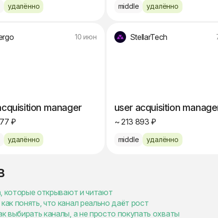
e
удалённо
middle
удалённо
ergo
StellarTech
10 июн
acquisition manager
user acquisition manage
277 ₽
~ 213 893 ₽
e
удалённо
middle
удалённо
в
ма, которые открывают и читают
как понять, что канал реально даёт рост
ак выбирать каналы, а не просто покупать охваты