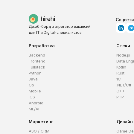
Соцсети
Джоб-борд и агрегатор вакансий
для IT и Digital-специалистов
Разработка
Стеки
Backend
Node.js
Frontend
Data Eng
Fullstack
Kotlin
Python
Rust
Java
1C
Go
.NET/C#
Mobile
C++
iOS
PHP
Android
ML/AI
Маркетинг
Дизайн
ASO / ORM
Game De