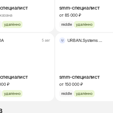
специалист
smm-специалист
указана
от 85 000 ₽
e
удалённо
middle
удалённо
DA
URBAN.Systems LLC
5 авг
специалист
smm-специалист
000 ₽
от 150 000 ₽
e
удалённо
middle
удалённо
в