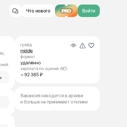
Что нового
PRO
Войти
грейд
middle
ме,
формат
удалённо
сией
зарплата по оценке AI
~ 92 385 ₽
ь
Вакансия находится в архиве
и больше не принимает отклики