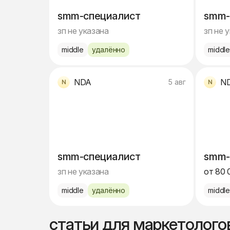
smm-специалист
smm-
зп не указана
зп не 
middle
удалённо
middl
NDA
N
5 авг
smm-специалист
smm-
зп не указана
от 80 
middle
удалённо
middl
статьи для маркетолого