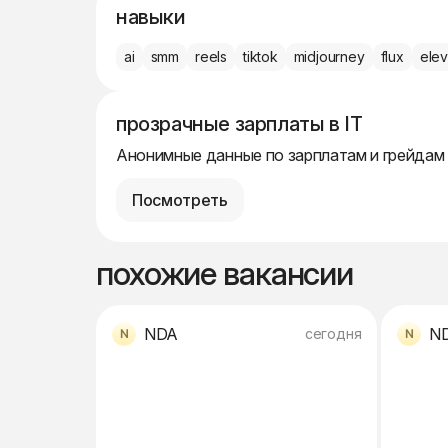
навыки
ai
smm
reels
tiktok
midjourney
flux
ele
прозрачные зарплаты в IT
Анонимные данные по зарплатам и грейдам
Посмотреть
похожие вакансии
NDA
N
сегодня