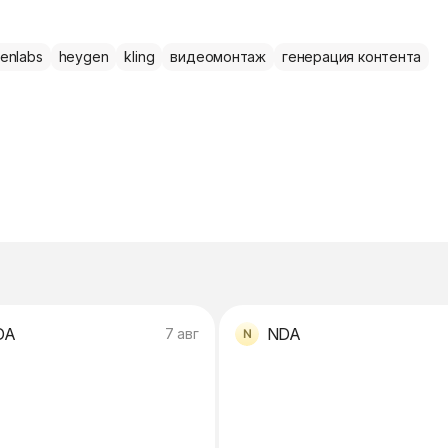
venlabs
heygen
kling
видеомонтаж
генерация контента
DA
NDA
7 авг