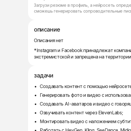
Загрузи резюме в профиль, а нейросеть опред
сможешь генерировать сопроводительные пись
описание
Описания нет
*Instagram и Facebook принадлежат компани
экстремистской и запрещена на территори
задачи
Создавать контент с помощью нейросете
Генерировать фото и видео с использова
Создавать AI-аватаров и видео с говоря
Озвучивать контент через ElevenLabs;
Монтировать видео с наложением субтит
Работать с HeyGen, Kling, SeeDance, Midj