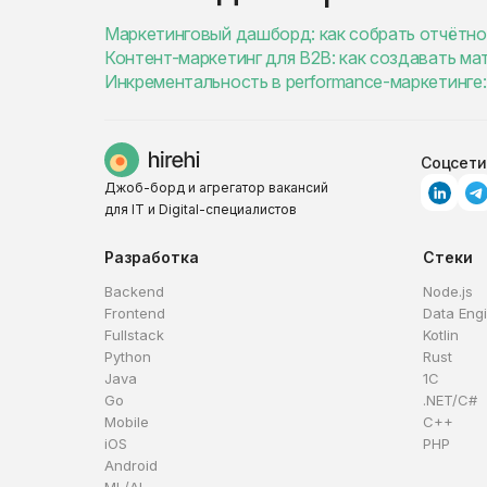
Маркетинговый дашборд: как собрать отчётно
Контент-маркетинг для B2B: как создавать ма
Инкрементальность в performance-маркетинге: 
Соцсети
Джоб-борд и агрегатор вакансий
для IT и Digital-специалистов
Разработка
Стеки
Backend
Node.js
Frontend
Data Eng
Fullstack
Kotlin
Python
Rust
Java
1C
Go
.NET/C#
Mobile
C++
iOS
PHP
Android