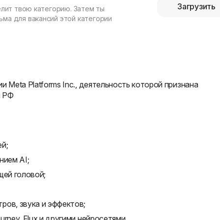
Загрузить
елит твою категорию. Затем ты
ма для вакансий этой категории
и Meta Platforms Inc., деятельность которой признана
и РФ
й;
нием AI;
щей головой;
ров, звука и эффектов;
ourney, Flux и другими нейросетями.