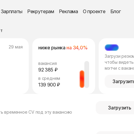
Зарплаты
Рекрутерам
Реклама
О проекте
Блог
ст
29 мая
ниже рынка
на 34,0%
МЭТЧ
Загрузи резю
чтобы видеть
вакансия
мэтчи с вакан
92 385 ₽
в среднем
Загрузит
139 900 ₽
Загрузить
ть временное CV под эту вакансию