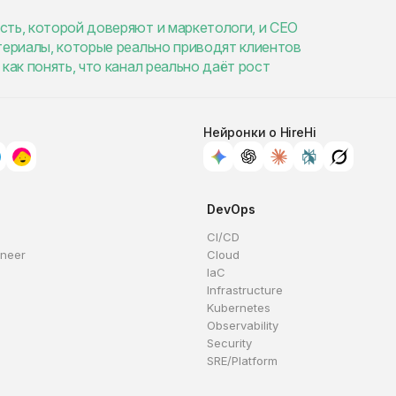
сть, которой доверяют и маркетологи, и CEO
териалы, которые реально приводят клиентов
как понять, что канал реально даёт рост
Нейронки о HireHi
DevOps
CI/CD
ineer
Cloud
IaC
Infrastructure
Kubernetes
Observability
Security
SRE/Platform