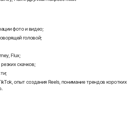
рации фото и видео;
говорящей головой;
ney, Flux;
резких скачков;
ти;
ikTok, опыт создания Reels, понимание трендов коротких
о.