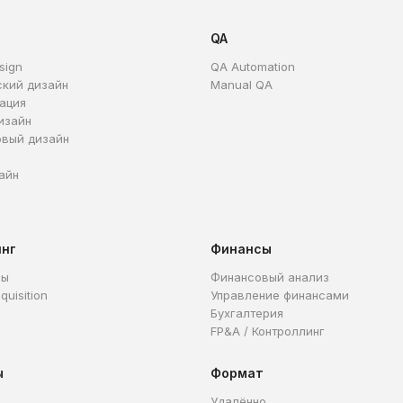
QA
sign
QA Automation
ский дизайн
Manual QA
ация
изайн
овый дизайн
айн
инг
Финансы
ры
Финансовый анализ
quisition
Управление финансами
Бухгалтерия
FP&A / Контроллинг
ы
Формат
Удалённо