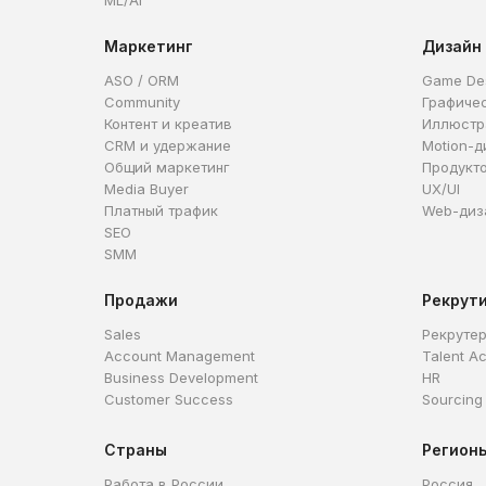
ML/AI
Маркетинг
Дизайн
ASO / ORM
Game De
Community
Графиче
Контент и креатив
Иллюстр
CRM и удержание
Motion-д
Общий маркетинг
Продукт
Media Buyer
UX/UI
Платный трафик
Web-диз
SEO
SMM
Продажи
Рекрут
Sales
Рекруте
Account Management
Talent Ac
Business Development
HR
Customer Success
Sourcing
Страны
Регион
Работа в России
Россия