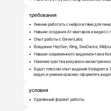
требования
Умение работать с нейросетями для гене
Навыки создания AI-аватаров и видео с 
Опыт работы с ElevenLabs;
Владение HeyGen, Kling, SeeDance, Midjour
Навыки современного видеомонтажа без 
Наличие чувства визуала и насмотреннос
Будет плюсом опыт ведения Instagram и T
видео и умение красиво оформлять виде
условия
Удалённый формат работы.