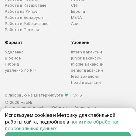
Работа в Казахстане
СНГ
Работа на Кипре
Европа
Работа в Беларуси
MENA
Работа в Узбекистане
Азия
Работа в Польше
Формат
Уровень
Удалённо
intern вакансии
В офисе
junior вакансии
Гибрид
middle вакансии
удалённо по РФ
senior вакансии
lead вакансии
head вакансии
с любовью из Екатеринбурга
❤
|
v.4.5
© 2026 HireHi
Каталог профессий
Оферта
Условия
Персональные данные
Реклама
Используем cookies и Метрику для стабильной
ИП Захаров Антон Алексеевич · ИНН 663005711880 · ОГРНИП
работы сайта, подробнее в
политике обработки
321665800059102
персональных данных