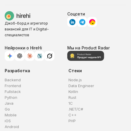
Соцсети
Джоб-борд и агрегатор
вакансий для IT и Digital-
специалистов
Нейронки о HireHi
Мы на Product Radar
Разработка
Стеки
Backend
Node.js
Frontend
Data Engineer
Fullstack
Kotlin
Python
Rust
Java
1C
Go
.NET/C#
Mobile
C++
iOS
PHP
Android