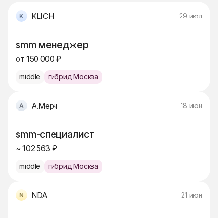
KLICH
29 июл
smm менеджер
от 150 000 ₽
middle
гибрид Москва
А.Мерч
18 июн
smm-специалист
~ 102 563 ₽
middle
гибрид Москва
NDA
21 июн