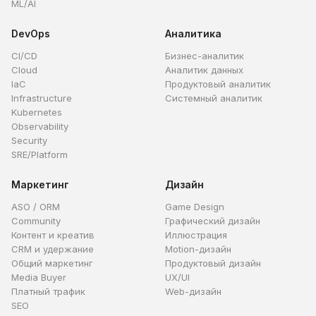
ML/AI
DevOps
Аналитика
CI/CD
Бизнес-аналитик
Cloud
Аналитик данных
IaC
Продуктовый аналитик
Infrastructure
Системный аналитик
Kubernetes
Observability
Security
SRE/Platform
Маркетинг
Дизайн
ASO / ORM
Game Design
Community
Графический дизайн
Контент и креатив
Иллюстрация
CRM и удержание
Motion-дизайн
Общий маркетинг
Продуктовый дизайн
Media Buyer
UX/UI
Платный трафик
Web-дизайн
SEO