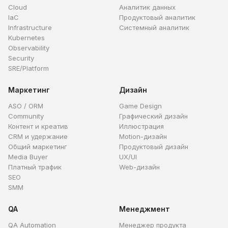
Cloud
Аналитик данных
IaC
Продуктовый аналитик
Infrastructure
Системный аналитик
Kubernetes
Observability
Security
SRE/Platform
Маркетинг
Дизайн
ASO / ORM
Game Design
Community
Графический дизайн
Контент и креатив
Иллюстрация
CRM и удержание
Motion-дизайн
Общий маркетинг
Продуктовый дизайн
Media Buyer
UX/UI
Платный трафик
Web-дизайн
SEO
SMM
QA
Менеджмент
QA Automation
Менеджер продукта