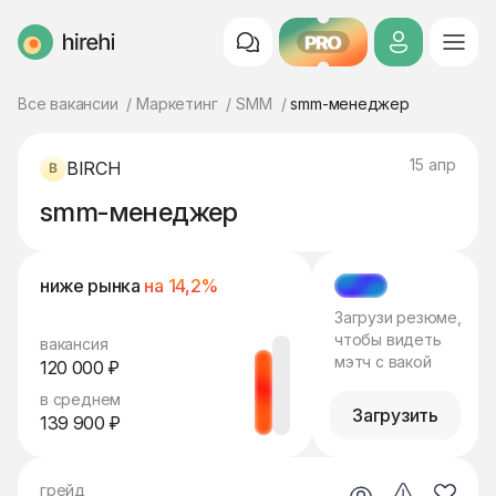
PRO
HireHi
Все вакансии
Маркетинг
SMM
smm-менеджер
15 апр
BIRCH
smm-менеджер
ниже рынка
на 14,2%
МЭТЧ
Загрузи резюме,
чтобы видеть
вакансия
мэтч с вакой
120 000 ₽
в среднем
Загрузить
139 900 ₽
грейд