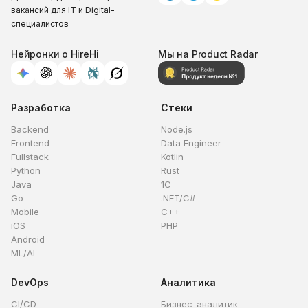
вакансий для IT и Digital-
специалистов
Нейронки о HireHi
Мы на Product Radar
Разработка
Стеки
Backend
Node.js
Frontend
Data Engineer
Fullstack
Kotlin
Python
Rust
Java
1C
Go
.NET/C#
Mobile
C++
iOS
PHP
Android
ML/AI
DevOps
Аналитика
CI/CD
Бизнес-аналитик