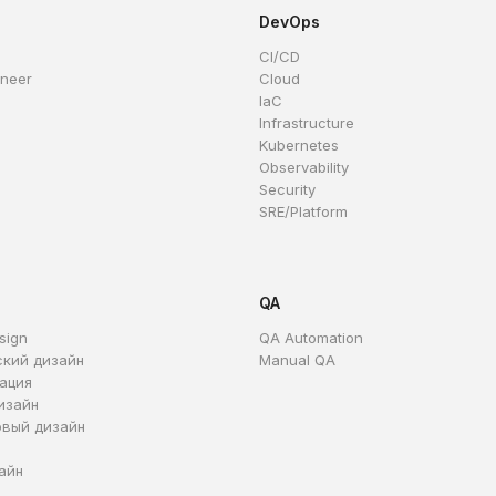
DevOps
CI/CD
ineer
Cloud
IaC
Infrastructure
Kubernetes
Observability
Security
SRE/Platform
QA
sign
QA Automation
ский дизайн
Manual QA
ация
изайн
овый дизайн
айн