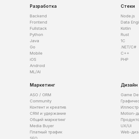
Разработка
Стеки
Backend
Node.js
Frontend
Data Eng
Fullstack
Kotlin
Python
Rust
Java
1C
Go
.NET/C#
Mobile
C++
iOS
PHP
Android
ML/AI
Маркетинг
Дизайн
ASO / ORM
Game De
Community
Графиче
Контент и креатив
Иллюстр
CRM и удержание
Motion-д
Общий маркетинг
Продукт
Media Buyer
UX/UI
Платный трафик
Web-диз
SEO