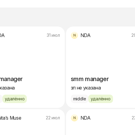
DA
NDA
31 июл
2
manager
smm manager
указана
зп не указана
e
удалённо
middle
удалённо
ita’s Muse
NDA
22 июл
2