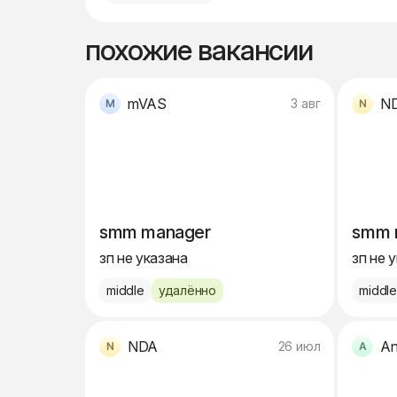
похожие вакансии
mVAS
N
3 авг
smm manager
smm 
зп не указана
зп не 
middle
удалённо
middl
NDA
An
26 июл