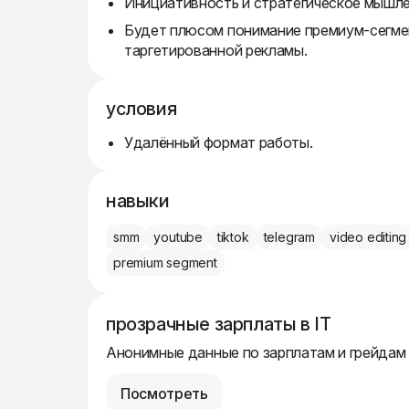
Инициативность и стратегическое мышле
Будет плюсом понимание премиум-сегмен
таргетированной рекламы.
условия
Удалённый формат работы.
навыки
smm
youtube
tiktok
telegram
video editing
premium segment
прозрачные зарплаты в IT
Анонимные данные по зарплатам и грейдам
Посмотреть