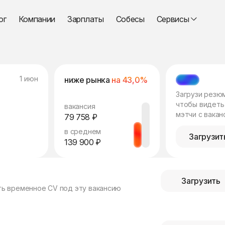
ог
Компании
Зарплаты
Собесы
Сервисы
1 июн
ниже рынка
на 43,0%
МЭТЧ
Загрузи резю
чтобы видеть
вакансия
мэтчи с вакан
79 758 ₽
в среднем
Загрузит
139 900 ₽
Загрузить
ть временное CV под эту вакансию