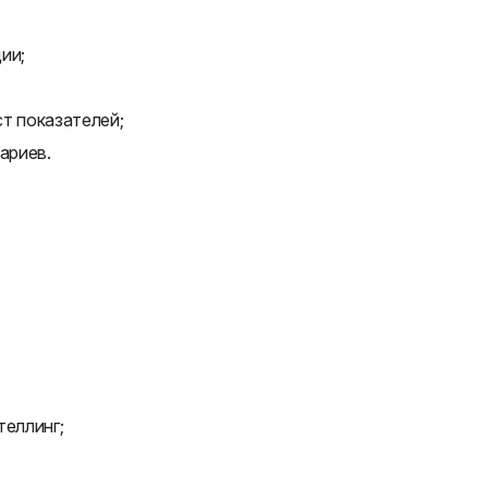
ии;
т показателей;
ариев.
теллинг;