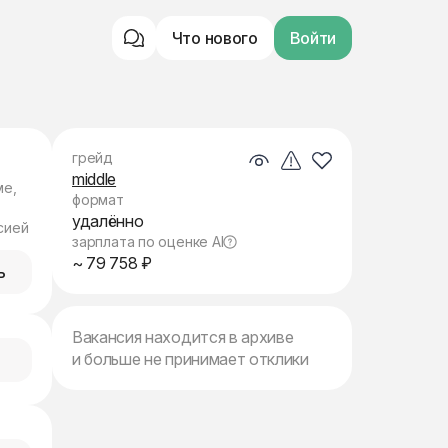
Что нового
Войти
грейд
middle
ме,
формат
удалённо
сией
зарплата по оценке AI
~ 79 758 ₽
ь
Вакансия находится в архиве
и больше не принимает отклики