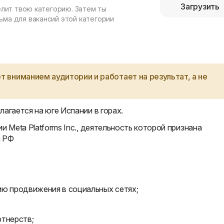
Загрузить
елит твою категорию. Затем ты
ма для вакансий этой категории
 вниманием аудитории и работает на результат, а не
агается на юге Испании в горах.
и Meta Platforms Inc., деятельность которой признана
и РФ
ию продвижения в социальных сетях;
ртнерств;