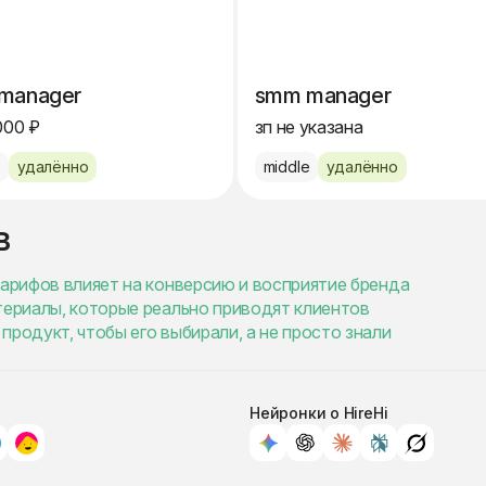
manager
smm manager
000 ₽
зп не указана
e
удалённо
middle
удалённо
в
тарифов влияет на конверсию и восприятие бренда
териалы, которые реально приводят клиентов
продукт, чтобы его выбирали, а не просто знали
Нейронки о HireHi