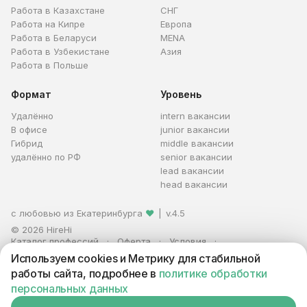
Работа в Казахстане
СНГ
Работа на Кипре
Европа
Работа в Беларуси
MENA
Работа в Узбекистане
Азия
Работа в Польше
Формат
Уровень
Удалённо
intern вакансии
В офисе
junior вакансии
Гибрид
middle вакансии
удалённо по РФ
senior вакансии
lead вакансии
head вакансии
с любовью из Екатеринбурга
❤
|
v.4.5
© 2026 HireHi
Каталог профессий
Оферта
Условия
Персональные данные
Реклама
Используем cookies и Метрику для стабильной
ИП Захаров Антон Алексеевич · ИНН 663005711880 · ОГРНИП
работы сайта, подробнее в
политике обработки
321665800059102
персональных данных