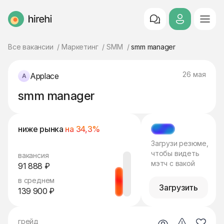
HireHi
Все вакансии
Маркетинг
SMM
smm manager
26 мая
Applace
smm manager
ниже рынка
на 34,3%
МЭТЧ
Загрузи резюме,
чтобы видеть
вакансия
мэтч с вакой
91 888 ₽
в среднем
Загрузить
139 900 ₽
грейд