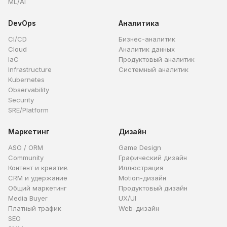
ML/AI
DevOps
Аналитика
CI/CD
Бизнес-аналитик
Cloud
Аналитик данных
IaC
Продуктовый аналитик
Infrastructure
Системный аналитик
Kubernetes
Observability
Security
SRE/Platform
Маркетинг
Дизайн
ASO / ORM
Game Design
Community
Графический дизайн
Контент и креатив
Иллюстрация
CRM и удержание
Motion-дизайн
Общий маркетинг
Продуктовый дизайн
Media Buyer
UX/UI
Платный трафик
Web-дизайн
SEO