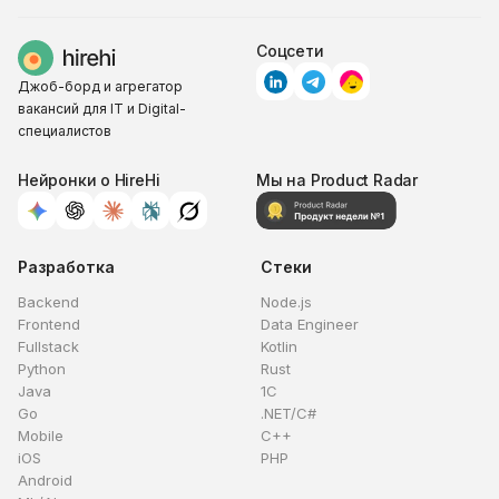
Соцсети
Джоб-борд и агрегатор
вакансий для IT и Digital-
специалистов
Нейронки о HireHi
Мы на Product Radar
Разработка
Стеки
Backend
Node.js
Frontend
Data Engineer
Fullstack
Kotlin
Python
Rust
Java
1C
Go
.NET/C#
Mobile
C++
iOS
PHP
Android