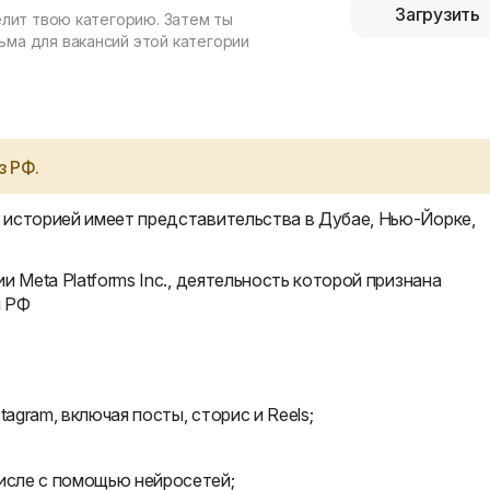
Загрузить
елит твою категорию. Затем ты
ма для вакансий этой категории
з РФ.
 историей имеет представительства в Дубае, Нью-Йорке,
и Meta Platforms Inc., деятельность которой признана
и РФ
agram, включая посты, сторис и Reels;
числе с помощью нейросетей;