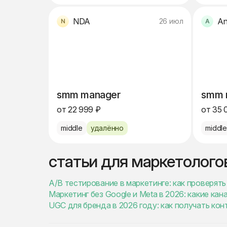
NDA
An
26 июл
smm manager
smm 
от 22 999 ₽
от 35 
middle
удалённо
middl
статьи для маркетолого
A/B тестирование в маркетинге: как проверят
Маркетинг без Google и Meta в 2026: какие ка
UGC для бренда в 2026 году: как получать ко