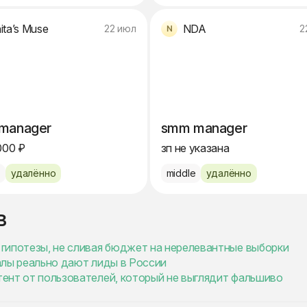
ita’s Muse
NDA
22 июл
2
manager
smm manager
000 ₽
зп не указана
e
удалённо
middle
удалённо
в
ь гипотезы, не сливая бюджет на нерелевантные выборки
налы реально дают лиды в России
нтент от пользователей, который не выглядит фальшиво