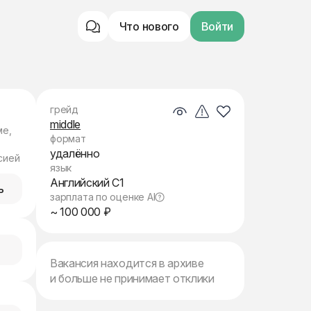
Что нового
Войти
грейд
middle
ме,
формат
удалённо
сией
язык
Английский C1
ь
зарплата по оценке AI
~ 100 000 ₽
Вакансия находится в архиве
и больше не принимает отклики