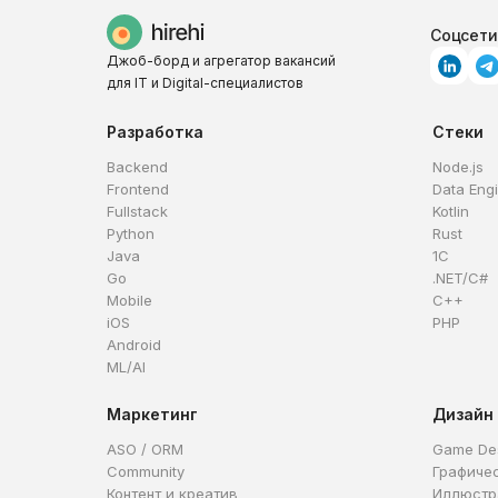
Соцсети
Джоб-борд и агрегатор вакансий
для IT и Digital-специалистов
Разработка
Стеки
Backend
Node.js
Frontend
Data Eng
Fullstack
Kotlin
Python
Rust
Java
1C
Go
.NET/C#
Mobile
C++
iOS
PHP
Android
ML/AI
Маркетинг
Дизайн
ASO / ORM
Game De
Community
Графиче
Контент и креатив
Иллюстр