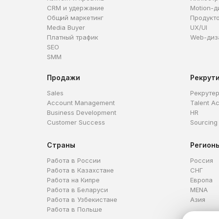
CRM и удержание
Motion-д
Общий маркетинг
Продукт
Media Buyer
UX/UI
Платный трафик
Web-диз
SEO
SMM
Продажи
Рекрут
Sales
Рекруте
Account Management
Talent Ac
Business Development
HR
Customer Success
Sourcing
Страны
Регион
Работа в России
Россия
Работа в Казахстане
СНГ
Работа на Кипре
Европа
Работа в Беларуси
MENA
Работа в Узбекистане
Азия
Работа в Польше