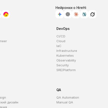
Нейронки о HireHi
DevOps
CI/CD
ineer
Cloud
IaC
Infrastructure
Kubernetes
Observability
Security
SRE/Platform
QA
sign
QA Automation
ский дизайн
Manual QA
ация