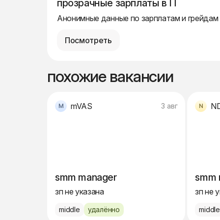
прозрачные зарплаты в IT
Анонимные данные по зарплатам и грейдам
Посмотреть
похожие вакансии
mVAS
N
3 авг
smm manager
smm 
зп не указана
зп не 
middle
удалённо
middl