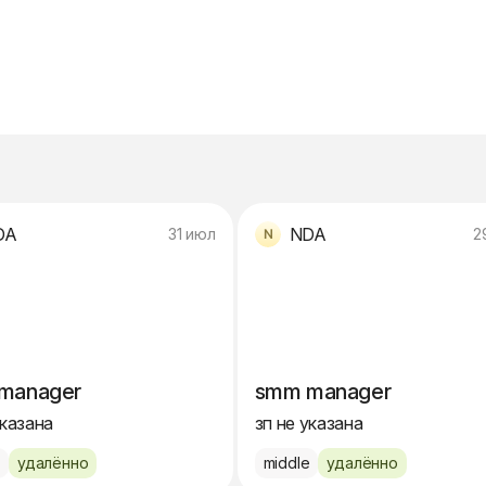
DA
NDA
31 июл
2
manager
smm manager
указана
зп не указана
e
удалённо
middle
удалённо