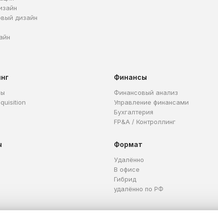
изайн
овый дизайн
айн
инг
Финансы
ры
Финансовый анализ
quisition
Управление финансами
Бухгалтерия
FP&A / Контроллинг
ы
Формат
Удалённо
В офисе
Гибрид
удалённо по РФ