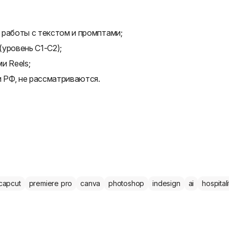
 работы с текстом и промптами;
уровень C1-C2);
и Reels;
 РФ, не рассматриваются.
capcut
premiere pro
canva
photoshop
indesign
ai
hospitali