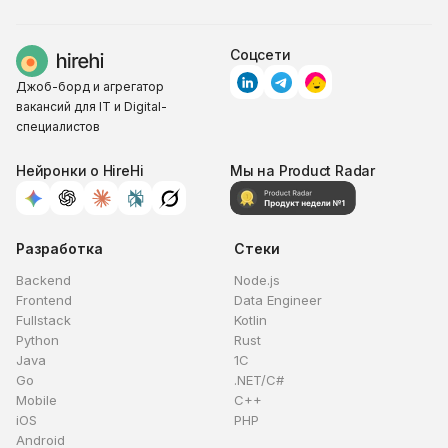
Соцсети
Джоб-борд и агрегатор
вакансий для IT и Digital-
специалистов
Нейронки о HireHi
Мы на Product Radar
Разработка
Стеки
Backend
Node.js
Frontend
Data Engineer
Fullstack
Kotlin
Python
Rust
Java
1C
Go
.NET/C#
Mobile
C++
iOS
PHP
Android