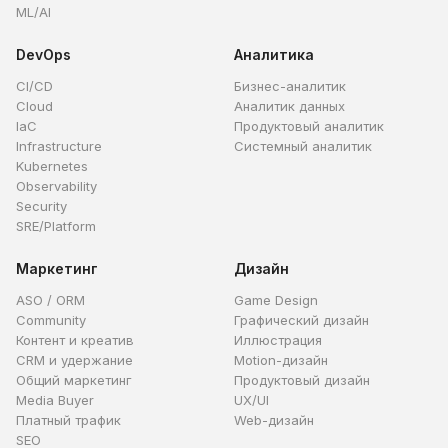
ML/AI
DevOps
Аналитика
CI/CD
Бизнес-аналитик
Cloud
Аналитик данных
IaC
Продуктовый аналитик
Infrastructure
Системный аналитик
Kubernetes
Observability
Security
SRE/Platform
Маркетинг
Дизайн
ASO / ORM
Game Design
Community
Графический дизайн
Контент и креатив
Иллюстрация
CRM и удержание
Motion-дизайн
Общий маркетинг
Продуктовый дизайн
Media Buyer
UX/UI
Платный трафик
Web-дизайн
SEO