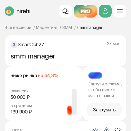
PRO
HireHi
Все вакансии
Маркетинг
SMM
smm manager
23 мая
SmartClub27
smm manager
ниже рынка
на 64,3%
МЭТЧ
Загрузи резюме,
чтобы видеть
вакансия
мэтч с вакой
50 000 ₽
в среднем
Загрузить
139 900 ₽
грейд