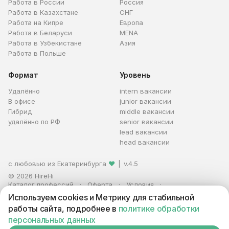
Работа в России
Россия
Работа в Казахстане
СНГ
Работа на Кипре
Европа
Работа в Беларуси
MENA
Работа в Узбекистане
Азия
Работа в Польше
Формат
Уровень
Удалённо
intern вакансии
В офисе
junior вакансии
Гибрид
middle вакансии
удалённо по РФ
senior вакансии
lead вакансии
head вакансии
с любовью из Екатеринбурга
❤
|
v.4.5
© 2026 HireHi
Каталог профессий
Оферта
Условия
Персональные данные
Реклама
Используем cookies и Метрику для стабильной
ИП Захаров Антон Алексеевич · ИНН 663005711880 · ОГРНИП
работы сайта, подробнее в
политике обработки
321665800059102
персональных данных