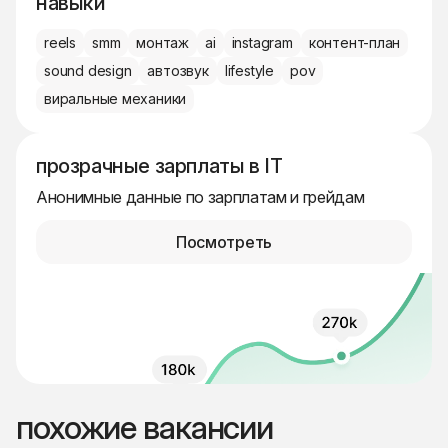
навыки
reels
smm
монтаж
ai
instagram
контент-план
sound design
автозвук
lifestyle
pov
виральные механики
прозрачные зарплаты в IT
Анонимные данные по зарплатам и грейдам
Посмотреть
похожие вакансии