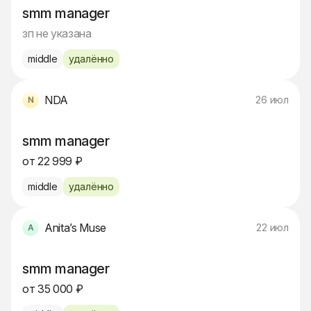
smm manager
зп не указана
middle
удалённо
NDA
26 июл
smm manager
от 22 999 ₽
middle
удалённо
Anita’s Muse
22 июл
smm manager
от 35 000 ₽