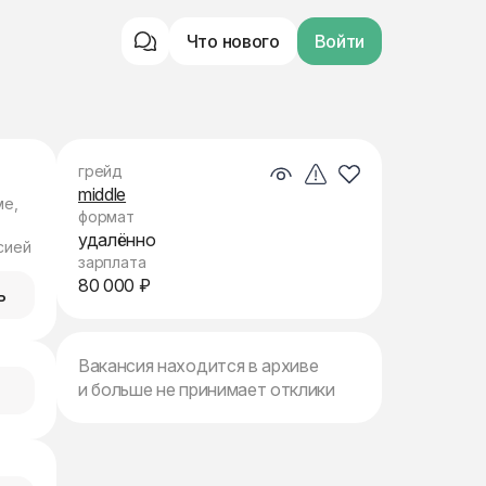
Что нового
Войти
грейд
middle
ме,
формат
удалённо
сией
зарплата
80 000 ₽
ь
Вакансия находится в архиве
и больше не принимает отклики