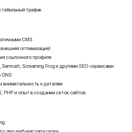
стабильный трафик
алогичными CMS
 внешняя оптимизация)
ния ссылочного профиля
, Semrush, Screaming Frog и другими SEO-сервисами
и DNS
и внимательность к деталям
, PHP и опыт в создании сеток сайтов
ng
до лид-веб-мастера сетки