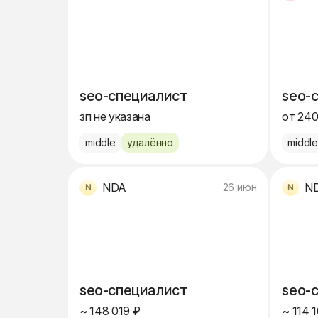
seo-специалист
seo-
зп не указана
от 240
middle
удалённо
middl
NDA
N
26 июн
seo-специалист
seo-
~ 148 019 ₽
~ 114 