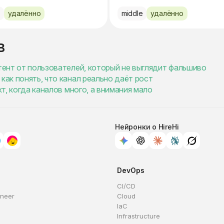
e
удалённо
middle
удалённо
в
нтент от пользователей, который не выглядит фальшиво
как понять, что канал реально даёт рост
кт, когда каналов много, а внимания мало
Нейронки о HireHi
DevOps
CI/CD
ineer
Cloud
IaC
Infrastructure