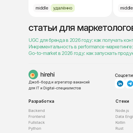
middle
удалённо
middl
статьи для маркетолого
UGC для бренда в 2026 году: как получать ко
Инкрементальность в performance-маркетинге: 
Go-to-market в 2026 году: как запускать проду
Соцсети
Джоб-борд и агрегатор вакансий
для IT и Digital-специалистов
Разработка
Стеки
Backend
Node.js
Frontend
Data Eng
Fullstack
Kotlin
Python
Rust