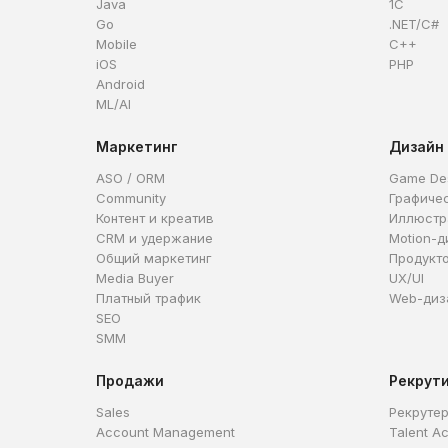
Java
1C
Go
.NET/C#
Mobile
C++
iOS
PHP
Android
ML/AI
Маркетинг
Дизайн
ASO / ORM
Game De
Community
Графиче
Контент и креатив
Иллюстр
CRM и удержание
Motion-д
Общий маркетинг
Продукт
Media Buyer
UX/UI
Платный трафик
Web-диз
SEO
SMM
Продажи
Рекрут
Sales
Рекруте
Account Management
Talent Ac