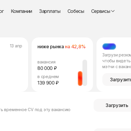
ог
Компании
Зарплаты
Собесы
Сервисы
13 апр
ниже рынка
на 42,8%
МЭТЧ
Загрузи резю
чтобы видеть
вакансия
мэтчи с вакан
80 000 ₽
в среднем
Загрузит
139 900 ₽
Загрузить
ть временное CV под эту вакансию