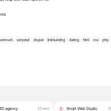
жка
semrush
serpstat
drupal
linkbuilding
dating
html
css
php
D agency
Smart Web Studio
23 июл
2