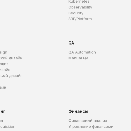
Kubernetes
Observability
Security
SRE/Platform
QA
sign
QA Automation
ский дизайн
Manual QA
ация
изайн
овый дизайн
айн
инг
Финансы
ры
Финансовый анализ
quisition
Управление финансами