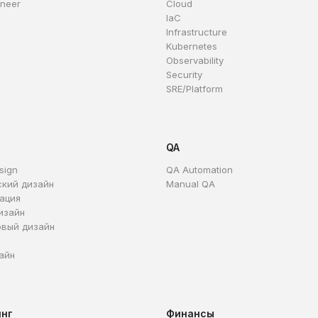
ineer
Cloud
IaC
Infrastructure
Kubernetes
Observability
Security
SRE/Platform
QA
sign
QA Automation
ский дизайн
Manual QA
ация
изайн
овый дизайн
айн
инг
Финансы