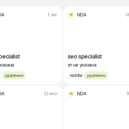
DA
NDA
5 авг
2
pecialist
seo specialist
указана
зп не указана
e
удалённо
middle
удалённо
DA
NDA
22 июл
1