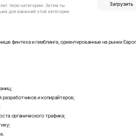
Загрузить
елит твою категорию. Затем ты
ма для вакансий этой категории
нише финтеха и гемблинга, ориентированные на рынки Евро
аниц;
 разработчиков и копирайтеров;
;
оста органического трафика;
ику;
е.