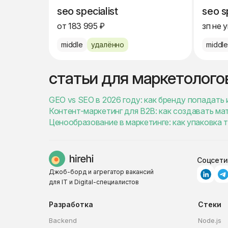
seo specialist
seo s
от 183 995 ₽
зп не 
middle
удалённо
middl
статьи для маркетолого
GEO vs SEO в 2026 году: как бренду попадать 
Контент-маркетинг для B2B: как создавать ма
Ценообразование в маркетинге: как упаковка 
Соцсети
Джоб-борд и агрегатор вакансий
для IT и Digital-специалистов
Разработка
Стеки
Backend
Node.js