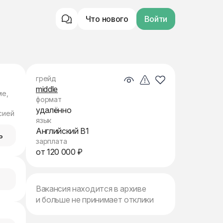
Что нового
Войти
грейд
middle
ме,
формат
удалённо
сией
язык
Английский B1
ь
зарплата
от 120 000 ₽
Вакансия находится в архиве
и больше не принимает отклики