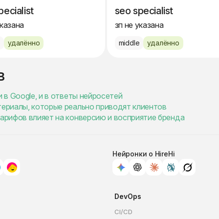
pecialist
seo specialist
указана
зп не указана
e
удалённо
middle
удалённо
в
и в Google, и в ответы нейросетей
териалы, которые реально приводят клиентов
тарифов влияет на конверсию и восприятие бренда
Нейронки о HireHi
DevOps
CI/CD