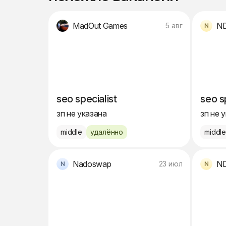
MadOut Games
N
5 авг
seo specialist
seo s
зп не указана
зп не 
middle
удалённо
middl
Nadoswap
N
23 июл