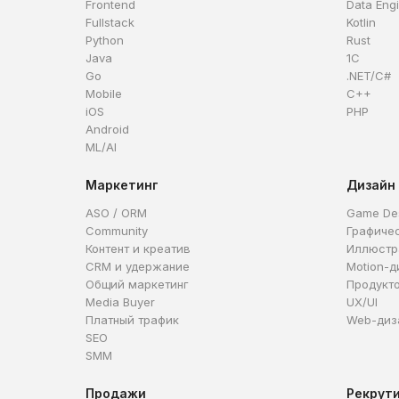
Frontend
Data Eng
Fullstack
Kotlin
Python
Rust
Java
1C
Go
.NET/C#
Mobile
C++
iOS
PHP
Android
ML/AI
Маркетинг
Дизайн
ASO / ORM
Game De
Community
Графиче
Контент и креатив
Иллюстр
CRM и удержание
Motion-д
Общий маркетинг
Продукт
Media Buyer
UX/UI
Платный трафик
Web-диз
SEO
SMM
Продажи
Рекрут