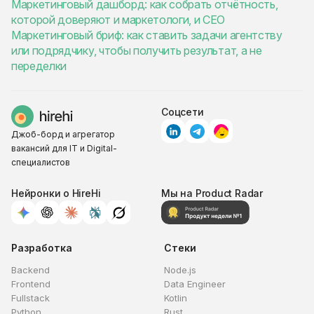
Маркетинговый дашборд: как собрать отчётность,
которой доверяют и маркетологи, и CEO
Маркетинговый бриф: как ставить задачи агентству
или подрядчику, чтобы получить результат, а не
переделки
Соцсети
Джоб-борд и агрегатор
вакансий для IT и Digital-
специалистов
Нейронки о HireHi
Мы на Product Radar
Разработка
Стеки
Backend
Node.js
Frontend
Data Engineer
Fullstack
Kotlin
Python
Rust