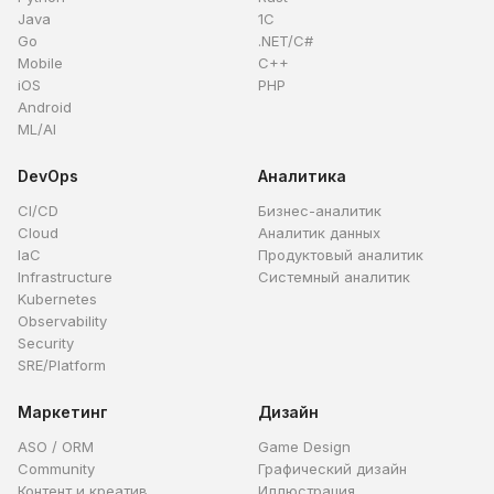
Java
1C
Go
.NET/C#
Mobile
C++
iOS
PHP
Android
ML/AI
DevOps
Аналитика
CI/CD
Бизнес-аналитик
Cloud
Аналитик данных
IaC
Продуктовый аналитик
Infrastructure
Системный аналитик
Kubernetes
Observability
Security
SRE/Platform
Маркетинг
Дизайн
ASO / ORM
Game Design
Community
Графический дизайн
Контент и креатив
Иллюстрация