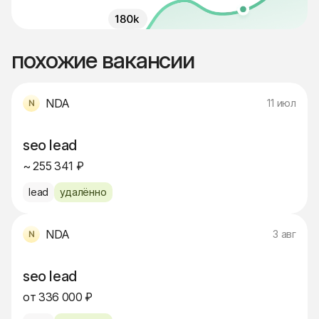
похожие вакансии
NDA
11 июл
seo lead
~ 255 341 ₽
lead
удалённо
NDA
3 авг
seo lead
от 336 000 ₽