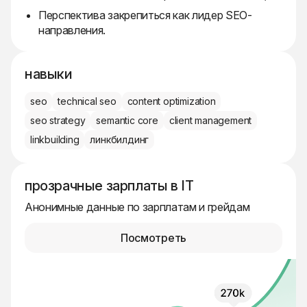
Перспектива закрепиться как лидер SEO-
направления.
навыки
seo
technical seo
content optimization
seo strategy
semantic core
client management
linkbuilding
линкбилдинг
прозрачные зарплаты в IT
Анонимные данные по зарплатам и грейдам
Посмотреть