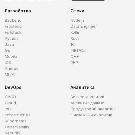
Разработка
Стеки
Backend
Node.js
Frontend
Data Engineer
Fullstack
Kotlin
Python
Rust
Java
1C
Go
.NET/C#
Mobile
C++
iOS
PHP
Android
ML/AI
DevOps
Аналитика
CI/CD
Бизнес-аналитик
Cloud
Аналитик данных
IaC
Продуктовый аналитик
Infrastructure
Системный аналитик
Kubernetes
Observability
Security