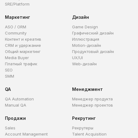
SRE/Platform
Маркетинг
Дизайн
ASO / ORM
Game Design
Community
Графический дизайн
Контент и креатив
Иллюстрация
CRM и удержание
Motion-дизайн
Общий маркетинг
Продуктовый дизайн
Media Buyer
UX/UI
Платный трафик
Web-дизайн
SEO
SMM
QA
Менеджмент
QA Automation
Менеджер продукта
Manual QA
Менеджер проектов
Продажи
Рекрутинг
Sales
Рекрутеры
Account Management
Talent Acquisition