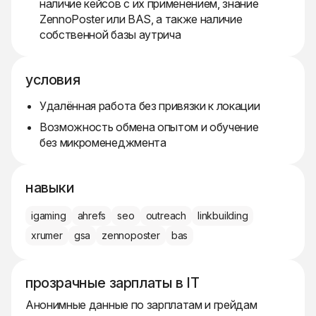
наличие кейсов с их применением, знание
ZennoPoster или BAS, а также наличие
собственной базы аутрича
условия
Удалённая работа без привязки к локации
Возможность обмена опытом и обучение
без микроменеджмента
навыки
igaming
ahrefs
seo
outreach
linkbuilding
xrumer
gsa
zennoposter
bas
прозрачные зарплаты в IT
Анонимные данные по зарплатам и грейдам