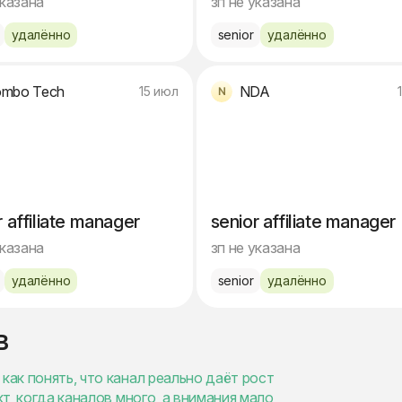
указана
зп не указана
удалённо
senior
удалённо
mbo Tech
NDA
15 июл
r affiliate manager
senior affiliate manager
указана
зп не указана
удалённо
senior
удалённо
в
как понять, что канал реально даёт рост
кт, когда каналов много, а внимания мало