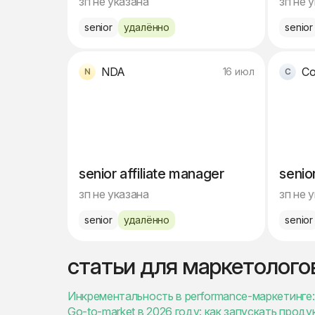
зп не указана
зп не 
senior
удалённо
senior
NDA
Co
16 июл
senior affiliate manager
senio
зп не указана
зп не 
senior
удалённо
senior
статьи для маркетолого
Инкрементальность в performance-маркетинге: 
Go-to-market в 2026 году: как запускать проду