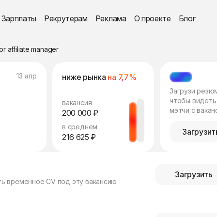
Зарплаты
Рекрутерам
Реклама
О проекте
Блог
or affiliate manager
13 апр
ниже рынка
на 7,7%
МЭТЧ
Загрузи резю
чтобы видеть
вакансия
мэтчи с вакан
200 000 ₽
в среднем
Загрузит
216 625 ₽
Загрузить
ть временное CV под эту вакансию