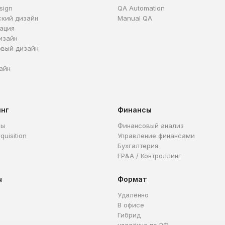
sign
QA Automation
ский дизайн
Manual QA
ация
изайн
овый дизайн
айн
инг
Финансы
ры
Финансовый анализ
quisition
Управление финансами
Бухгалтерия
FP&A / Контроллинг
ы
Формат
Удалённо
В офисе
Гибрид