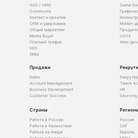
ASO / ORM
Game De
Community
Графиче
Контент и креатив
Иллюстр
CRM и удержание
Motion-д
Общий маркетинг
Продукт
Media Buyer
UX/UI
Платный трафик
Web-диз
SEO
SMM
Продажи
Рекрут
Sales
Рекруте
Account Management
Talent Ac
Business Development
HR
Customer Success
Sourcing
Страны
Регион
Работа в России
Россия
Работа в Казахстане
СНГ
Работа на Кипре
Европа