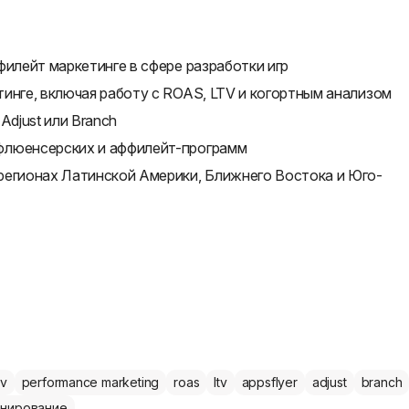
филейт маркетинге в сфере разработки игр
инге, включая работу с ROAS, LTV и когортным анализом
Adjust или Branch
флюенсерских и аффилейт-программ
регионах Латинской Америки, Ближнего Востока и Юго-
v
performance marketing
roas
ltv
appsflyer
adjust
branch
нирование