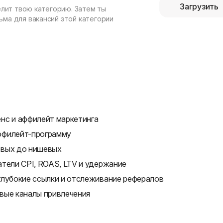
Загрузить
елит твою категорию. Затем ты
ма для вакансий этой категории
нс и аффилейт маркетинга
ффилейт-программу
овых до нишевых
тели CPI, ROAS, LTV и удержание
глубокие ссылки и отслеживание рефералов
вые каналы привлечения