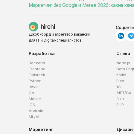
Маркетинг без Google и Meta в 2026: какие ка
Соцсети
Джоб-борд и агрегатор вакансий
для IT и Digital-специалистов
Разработка
Стеки
Backend
Node.js
Frontend
Data Eng
Fullstack
Kotlin
Python
Rust
Java
1C
Go
.NET/C#
Mobile
C++
iOS
PHP
Android
ML/AI
Маркетинг
Дизайн