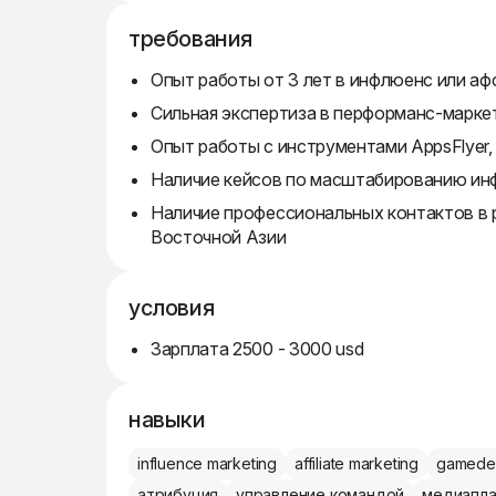
требования
Опыт работы от 3 лет в инфлюенс или аф
Сильная экспертиза в перформанс-маркет
Опыт работы с инструментами AppsFlyer, 
Наличие кейсов по масштабированию ин
Наличие профессиональных контактов в 
Восточной Азии
условия
Зарплата 2500 - 3000 usd
навыки
influence marketing
affiliate marketing
gamede
атрибуция
управление командой
медиапла