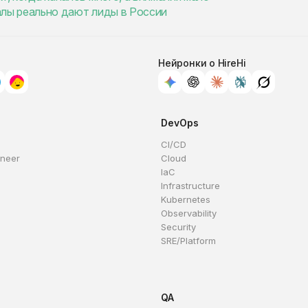
налы реально дают лиды в России
Нейронки о HireHi
DevOps
CI/CD
ineer
Cloud
IaC
Infrastructure
Kubernetes
Observability
Security
SRE/Platform
QA