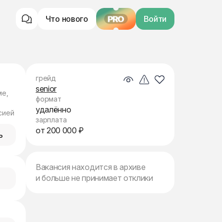
Что нового
PRO
Войти
грейд
senior
ме,
формат
удалённо
сией
зарплата
от 200 000 ₽
ь
Вакансия находится в архиве
и больше не принимает отклики