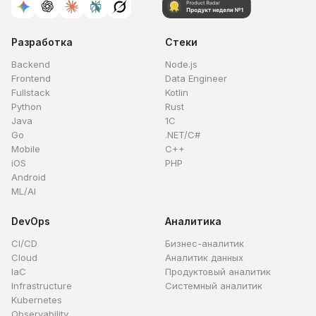
Разработка
Стеки
Backend
Node.js
Frontend
Data Engineer
Fullstack
Kotlin
Python
Rust
Java
1C
Go
.NET/C#
Mobile
C++
iOS
PHP
Android
ML/AI
DevOps
Аналитика
CI/CD
Бизнес-аналитик
Cloud
Аналитик данных
IaC
Продуктовый аналитик
Infrastructure
Системный аналитик
Kubernetes
Observability