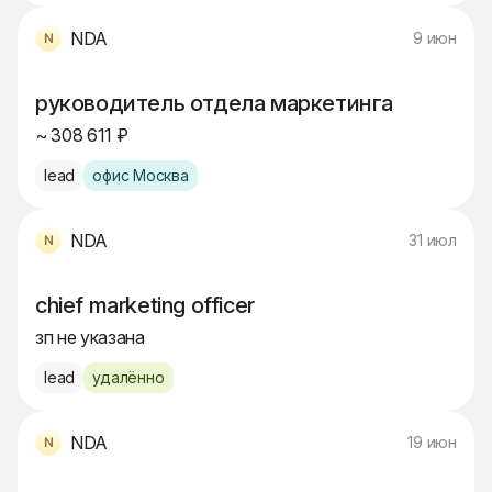
NDA
9 июн
руководитель отдела маркетинга
~ 308 611 ₽
lead
офис Москва
NDA
31 июл
chief marketing officer
зп не указана
lead
удалённо
NDA
19 июн