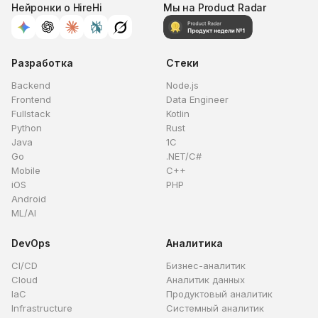
Нейронки о HireHi
Мы на Product Radar
Разработка
Стеки
Backend
Node.js
Frontend
Data Engineer
Fullstack
Kotlin
Python
Rust
Java
1C
Go
.NET/C#
Mobile
C++
iOS
PHP
Android
ML/AI
DevOps
Аналитика
CI/CD
Бизнес-аналитик
Cloud
Аналитик данных
IaC
Продуктовый аналитик
Infrastructure
Системный аналитик