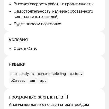
Высокая скорость работы и проактивность;
Самостоятельность, наличие собственного
видения, гипотез и идей;
Будет плюсом портфолио.
условия
Офис в Сити.
навыки
seo
analytics
content marketing
custdev
b2b saas
romi
arpu
прозрачные зарплаты в IT
Анонимные данные по зарплатам и грейдам