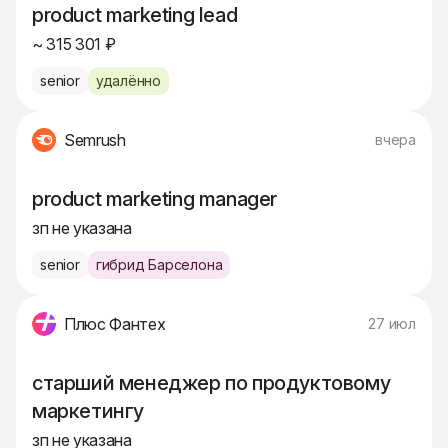
product marketing lead
~ 315 301 ₽
senior
удалённо
Semrush
вчера
product marketing manager
зп не указана
senior
гибрид Барселона
Плюс Фантех
27 июл
старший менеджер по продуктовому
маркетингу
зп не указана