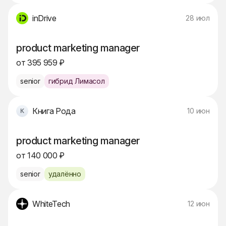
inDrive
28 июл
product marketing manager
от 395 959 ₽
senior
гибрид Лимасол
Книга Рода
10 июн
product marketing manager
от 140 000 ₽
senior
удалённо
WhiteTech
12 июн