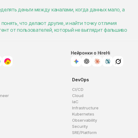
делять деньги между каналами, когда данных мало, а
 понять, что делают другие, и найти точку отличия
нтент от пользователей, который не выглядит фальшиво
Нейронки о HireHi
DevOps
CI/CD
ineer
Cloud
IaC
Infrastructure
Kubernetes
Observability
Security
SRE/Platform