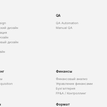
QA
sign
QA Automation
ский дизайн
Manual QA
ация
изайн
овый дизайн
айн
инг
Финансы
ры
Финансовый анализ
quisition
Управление финансами
Бухгалтерия
FP&A / Контроллинг
ы
Формат