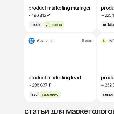
product marketing manager
produ
~ 186 815 ₽
~ 225 
middle
удалённо
middl
Aviasales
N
11 июн
product marketing lead
produ
~ 298 837 ₽
~ 262 
lead
удалённо
senior
статьи для маркетолого