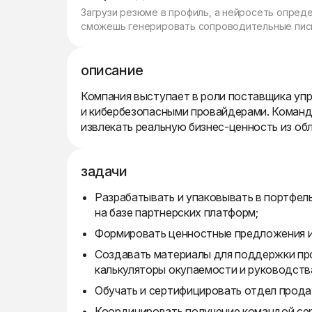
Загрузи резюме в профиль, а нейросеть опред
сможешь генерировать сопроводительные пись
описание
Компания выступает в роли поставщика уп
и кибербезопасными провайдерами. Команд
извлекать реальную бизнес-ценность из об
задачи
Разрабатывать и упаковывать в портфель
на базе партнерских платформ;
Формировать ценностные предложения и 
Создавать материалы для поддержки про
калькуляторы окупаемости и руководств
Обучать и сертифицировать отдел прода
Координировать получение командой сер