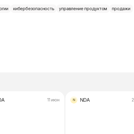
огии
кибербезопасность
управление продуктом
продажи
DA
NDA
11 июн
2