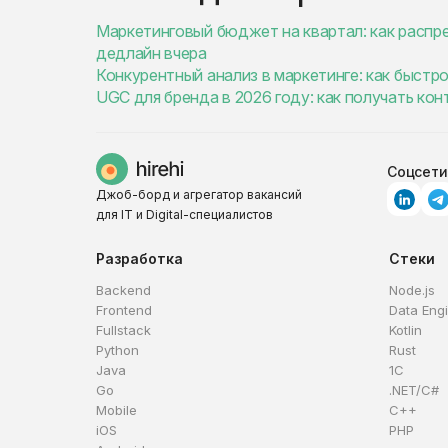
Маркетинговый бюджет на квартал: как распре
дедлайн вчера
Конкурентный анализ в маркетинге: как быстро
UGC для бренда в 2026 году: как получать ко
Соцсети
Джоб-борд и агрегатор вакансий
для IT и Digital-специалистов
Разработка
Стеки
Backend
Node.js
Frontend
Data Eng
Fullstack
Kotlin
Python
Rust
Java
1C
Go
.NET/C#
Mobile
C++
iOS
PHP