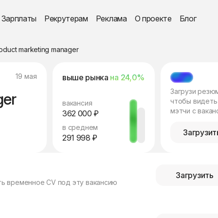
Зарплаты
Рекрутерам
Реклама
О проекте
Блог
oduct marketing manager
19 мая
выше рынка
на 24,0%
МЭТЧ
Загрузи резю
ger
чтобы видеть
вакансия
мэтчи с вакан
362 000 ₽
в среднем
Загрузит
291 998 ₽
Загрузить
ть временное CV под эту вакансию