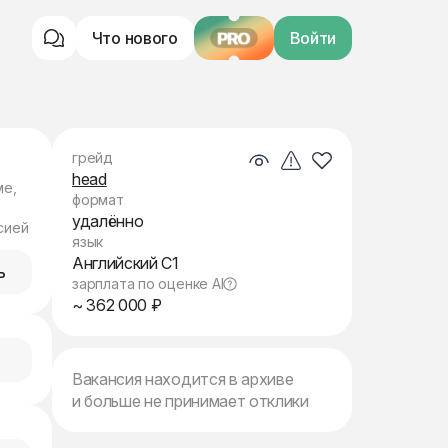
Что нового
PRO
Войти
грейд
head
ме,
формат
удалённо
сией
язык
Английский C1
ь
зарплата по оценке AI
~ 362 000 ₽
Вакансия находится в архиве
и больше не принимает отклики