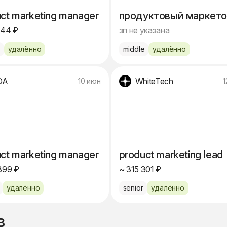
ct marketing manager
продуктовый маркето
144 ₽
зп не указана
e
удалённо
middle
удалённо
DA
WhiteTech
10 июн
1
ct marketing manager
product marketing lead
899 ₽
~ 315 301 ₽
удалённо
senior
удалённо
в