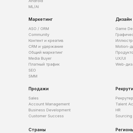
Android
ML/AI
Маркетинг
Дизайн
ASO / ORM
Game De
Community
Графиче
Контент и креатив
Иллюстр
CRM и удержание
Motion-д
Общий маркетинг
Продукт
Media Buyer
UX/UI
Платный трафик
Web-диз
SEO
SMM
Продажи
Рекрут
Sales
Рекруте
Account Management
Talent Ac
Business Development
HR
Customer Success
Sourcing
Страны
Регион