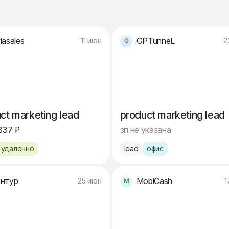
iasales
GPTunneL
11 июн
2
ct marketing lead
product marketing lead
837 ₽
зп не указана
удалённо
lead
офис
нтур
MobiCash
25 июн
1