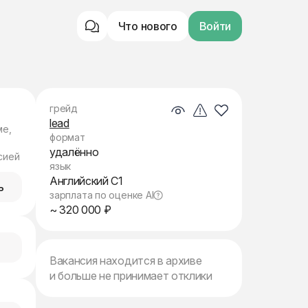
Что нового
Войти
грейд
lead
ме,
формат
удалённо
сией
язык
Английский C1
ь
зарплата по оценке AI
~ 320 000 ₽
Вакансия находится в архиве
и больше не принимает отклики