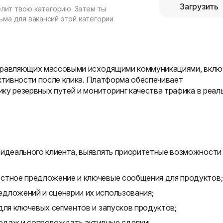
Загрузить
елит твою категорию. Затем ты
ма для вакансий этой категории
управляющих массовыми исходящими коммуникациями, вклю
тивности после клика. Платформа обеспечивает
ку резервных путей и мониторинг качества трафика в реал
 идеального клиента, выявлять приоритетные возможности
остное предложение и ключевые сообщения для продуктов;
дложений и сценарии их использования;
для ключевых сегментов и запусков продуктов;
одаж и сопровождать активные сделки;