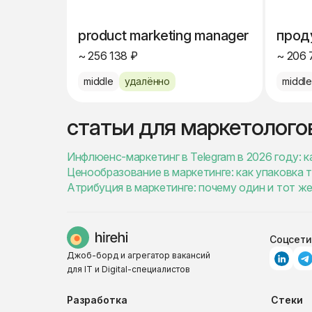
product marketing manager
прод
~ 256 138 ₽
~ 206 
middle
удалённо
middl
статьи для маркетолого
Инфлюенс-маркетинг в Telegram в 2026 году: к
Ценообразование в маркетинге: как упаковка 
Атрибуция в маркетинге: почему один и тот ж
Соцсети
Джоб-борд и агрегатор вакансий
для IT и Digital-специалистов
Разработка
Стеки