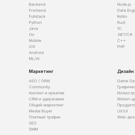
Backend
Node.js
Frontend
Data Eng
Fullstack
Kotlin
Python
Rust
Java
1C
Go
.NET/C#
Mobile
C++
iOS
PHP
Android
ML/AI
Маркетинг
Дизайн
ASO / ORM
Game De
Community
Графиче
Контент и креатив
Иллюстр
CRM и удержание
Motion-д
Общий маркетинг
Продукт
Media Buyer
UX/UI
Платный трафик
Web-диз
SEO
SMM