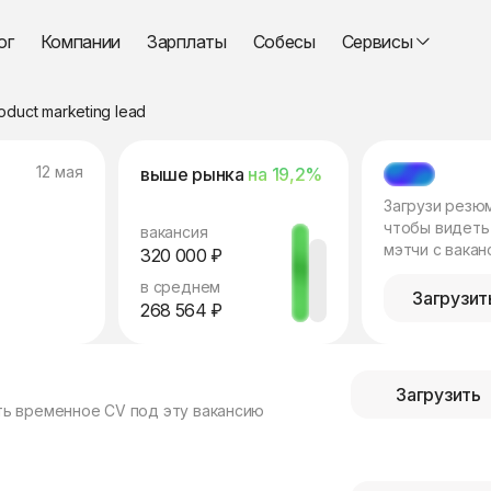
ог
Компании
Зарплаты
Собесы
Сервисы
oduct marketing lead
12 мая
выше рынка
на 19,2%
МЭТЧ
Загрузи резю
чтобы видеть
вакансия
мэтчи с вакан
320 000 ₽
в среднем
Загрузит
268 564 ₽
Загрузить
ть временное CV под эту вакансию