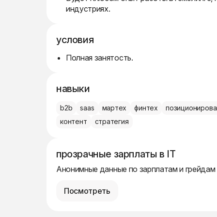
индустриях.
условия
Полная занятость.
навыки
b2b
saas
мартех
финтех
позиционирова
контент
стратегия
прозрачные зарплаты в IT
Анонимные данные по зарплатам и грейдам
Посмотреть