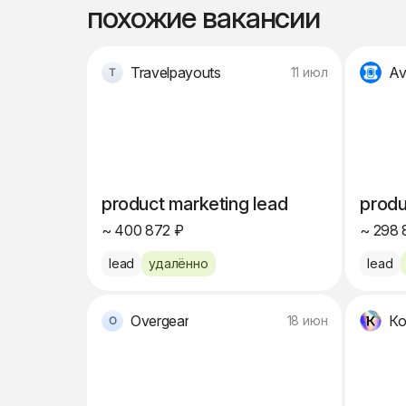
похожие вакансии
Travelpayouts
Av
11 июл
product marketing lead
produ
~ 400 872 ₽
~ 298 
lead
удалённо
lead
Overgear
Ко
18 июн