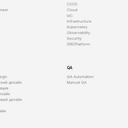
CI/CD
ineer
Cloud
IaC
Infrastructure
Kubernetes
Observability
Security
SRE/Platform
QA
sign
QA Automation
ский дизайн
Manual QA
ация
изайн
овый дизайн
айн