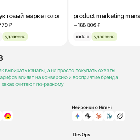
уктовый маркетолог
product marketing man
779 ₽
~ 188 806 ₽
e
удалённо
middle
удалённо
в
ак выбирать каналы, а не просто покупать охваты
тарифов влияет на конверсию и восприятие бренда
е заказ считают по-разному
Нейронки о HireHi
DevOps