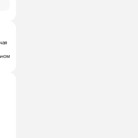
чая
ьном