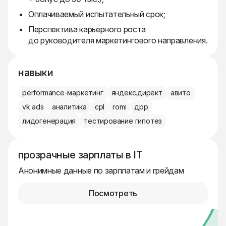
Оплачиваемый испытательный срок;
Перспектива карьерного роста
до руководителя маркетингового направления.
навыки
performance-маркетинг
яндекс.директ
авито
vk ads
аналитика
cpl
romi
дрр
лидогенерация
тестирование гипотез
прозрачные зарплаты в IT
Анонимные данные по зарплатам и грейдам
Посмотреть