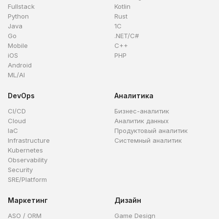
Fullstack
Kotlin
Python
Rust
Java
1C
Go
.NET/C#
Mobile
C++
iOS
PHP
Android
ML/AI
DevOps
Аналитика
CI/CD
Бизнес-аналитик
Cloud
Аналитик данных
IaC
Продуктовый аналитик
Infrastructure
Системный аналитик
Kubernetes
Observability
Security
SRE/Platform
Маркетинг
Дизайн
ASO / ORM
Game Design