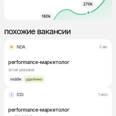
похожие вакансии
NDA
3 авг
performance-маркетолог
зп не указана
middle
удалённо
ICG
1 июл
performance-маркетолог