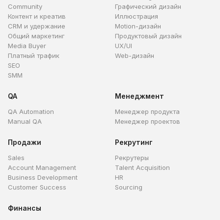
Community
Графический дизайн
Контент и креатив
Иллюстрация
CRM и удержание
Motion-дизайн
Общий маркетинг
Продуктовый дизайн
Media Buyer
UX/UI
Платный трафик
Web-дизайн
SEO
SMM
QA
Менеджмент
QA Automation
Менеджер продукта
Manual QA
Менеджер проектов
Продажи
Рекрутинг
Sales
Рекрутеры
Account Management
Talent Acquisition
Business Development
HR
Customer Success
Sourcing
Финансы