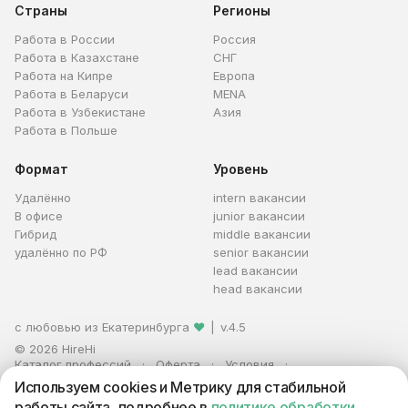
Страны
Регионы
Работа в России
Россия
Работа в Казахстане
СНГ
Работа на Кипре
Европа
Работа в Беларуси
MENA
Работа в Узбекистане
Азия
Работа в Польше
Формат
Уровень
Удалённо
intern вакансии
В офисе
junior вакансии
Гибрид
middle вакансии
удалённо по РФ
senior вакансии
lead вакансии
head вакансии
с любовью из Екатеринбурга
❤
|
v.4.5
© 2026 HireHi
Каталог профессий
Оферта
Условия
Персональные данные
Реклама
Используем cookies и Метрику для стабильной
ИП Захаров Антон Алексеевич · ИНН 663005711880 · ОГРНИП
работы сайта, подробнее в
политике обработки