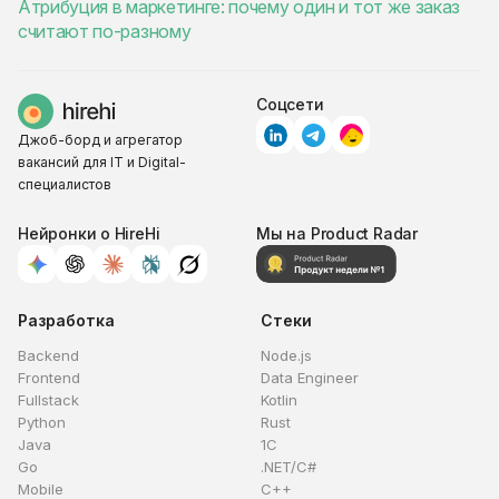
Атрибуция в маркетинге: почему один и тот же заказ
считают по-разному
Соцсети
Джоб-борд и агрегатор
вакансий для IT и Digital-
специалистов
Нейронки о HireHi
Мы на Product Radar
Разработка
Стеки
Backend
Node.js
Frontend
Data Engineer
Fullstack
Kotlin
Python
Rust
Java
1C
Go
.NET/C#
Mobile
C++