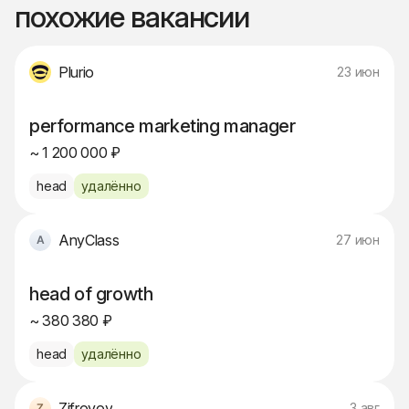
похожие вакансии
Plurio
23 июн
performance marketing manager
~ 1 200 000 ₽
head
удалённо
AnyClass
27 июн
head of growth
~ 380 380 ₽
head
удалённо
Zifrovoy
3 авг