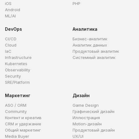
iOS
PHP
Android
ML/AI
DevOps
Аналитика
CI/CD
Бизнес-аналитик
Cloud
Аналитик данных
IaC
Продуктовый аналитик
Infrastructure
Системный аналитик
Kubernetes
Observability
Security
SRE/Platform
Маркетинг
Дизайн
ASO / ORM
Game Design
Community
Графический дизайн
Контент и креатив
Иллюстрация
CRM и удержание
Motion-дизайн
Общий маркетинг
Продуктовый дизайн
Media Buyer
UX/UI