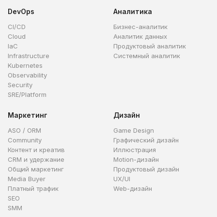
DevOps
Аналитика
CI/CD
Бизнес-аналитик
Cloud
Аналитик данных
IaC
Продуктовый аналитик
Infrastructure
Системный аналитик
Kubernetes
Observability
Security
SRE/Platform
Маркетинг
Дизайн
ASO / ORM
Game Design
Community
Графический дизайн
Контент и креатив
Иллюстрация
CRM и удержание
Motion-дизайн
Общий маркетинг
Продуктовый дизайн
Media Buyer
UX/UI
Платный трафик
Web-дизайн
SEO
SMM