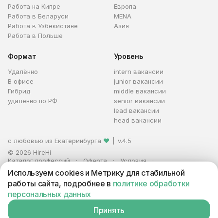
Работа на Кипре
Европа
Работа в Беларуси
MENA
Работа в Узбекистане
Азия
Работа в Польше
Формат
Уровень
Удалённо
intern вакансии
В офисе
junior вакансии
Гибрид
middle вакансии
удалённо по РФ
senior вакансии
lead вакансии
head вакансии
с любовью из Екатеринбурга
❤
|
v.4.5
© 2026 HireHi
Каталог профессий
Оферта
Условия
Персональные данные
Реклама
Используем cookies и Метрику для стабильной
ИП Захаров Антон Алексеевич · ИНН 663005711880 · ОГРНИП
работы сайта, подробнее в
политике обработки
321665800059102
персональных данных
Принять