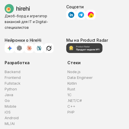
Соцсети
Джоб-борд и агрегатор
вакансий для IT и Digital-
специалистов
Нейронки о HireHi
Мы на Product Radar
Разработка
Стеки
Backend
Node.js
Frontend
Data Engineer
Fullstack
Kotlin
Python
Rust
Java
1C
Go
.NET/C#
Mobile
C++
iOS
PHP
Android
ML/AI