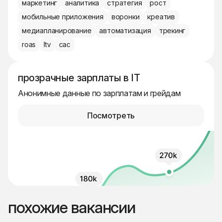
маркетинг
аналитика
стратегия
рост
мобильные приложения
воронки
креатив
медиапланирование
автоматизация
трекинг
roas
ltv
cac
прозрачные зарплаты в IT
Анонимные данные по зарплатам и грейдам
Посмотреть
похожие вакансии