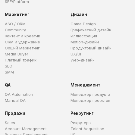
SRE/Platform
Маркетинг
Дизайн
ASO / ORM
Game Design
Community
Графический дизайн
Контент и креатив
Иллюстрация
CRM и удержание
Motion-дизайн
Общий маркетинг
Продуктовый дизайн
Media Buyer
UX/UI
Платный трафик
Web-дизайн
SEO
SMM
QA
Менеджмент
QA Automation
Менеджер продукта
Manual QA
Менеджер проектов
Продажи
Рекрутинг
Sales
Рекрутеры
Account Management
Talent Acquisition
Business Development
HR