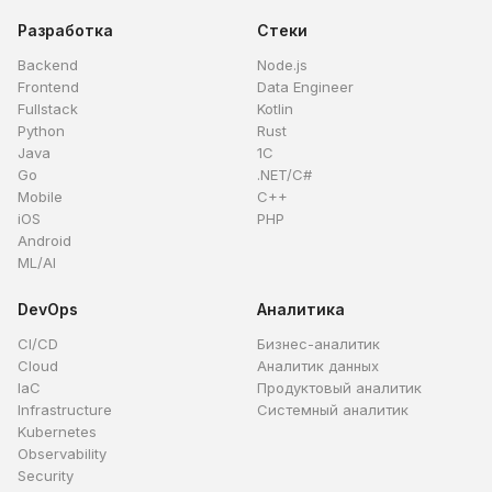
Разработка
Стеки
Backend
Node.js
Frontend
Data Engineer
Fullstack
Kotlin
Python
Rust
Java
1C
Go
.NET/C#
Mobile
C++
iOS
PHP
Android
ML/AI
DevOps
Аналитика
CI/CD
Бизнес-аналитик
Cloud
Аналитик данных
IaC
Продуктовый аналитик
Infrastructure
Системный аналитик
Kubernetes
Observability
Security