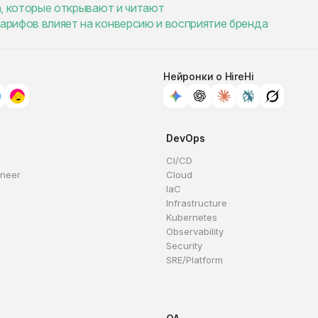
ма, которые открывают и читают
тарифов влияет на конверсию и восприятие бренда
Нейронки о HireHi
DevOps
CI/CD
ineer
Cloud
IaC
Infrastructure
Kubernetes
Observability
Security
SRE/Platform