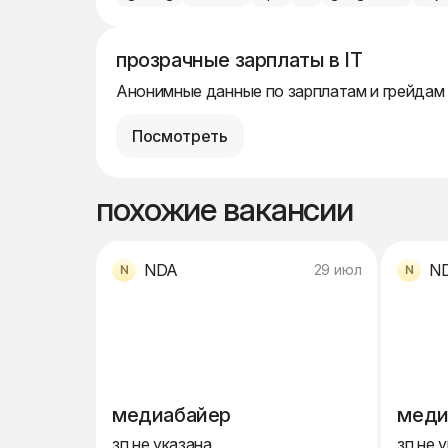
прозрачные зарплаты в IT
Анонимные данные по зарплатам и грейдам
Посмотреть
похожие вакансии
NDA
N
29 июл
медиабайер
меди
зп не указана
зп не 