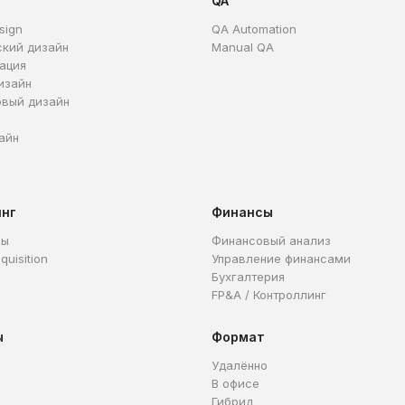
QA
sign
QA Automation
ский дизайн
Manual QA
ация
изайн
овый дизайн
айн
инг
Финансы
ры
Финансовый анализ
quisition
Управление финансами
Бухгалтерия
FP&A / Контроллинг
ы
Формат
Удалённо
В офисе
Гибрид