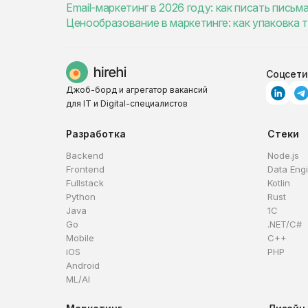
Email-маркетинг в 2026 году: как писать пись
Ценообразование в маркетинге: как упаковка 
Соцсети
Джоб-борд и агрегатор вакансий
для IT и Digital-специалистов
Разработка
Стеки
Backend
Node.js
Frontend
Data Eng
Fullstack
Kotlin
Python
Rust
Java
1C
Go
.NET/C#
Mobile
C++
iOS
PHP
Android
ML/AI