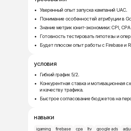
Уверенный опыт запуска кампаний UAC.
Понимание особенностей атрибуции в Goo
Знание метрик юнит-экономики: CPI, CPA,
Готовность тестировать гипотезы и опер
Будет плюсом опыт работы с Firebase и Re
условия
Гибкий график 5/2.
Конкурентная ставка и мотивационная сх
и качеству трафика.
Быстрое согласование бюджетов на перс
навыки
igaming
firebase
cpa
ltv
google ads
adju