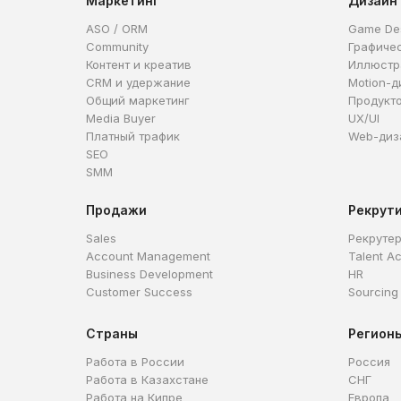
Маркетинг
Дизайн
ASO / ORM
Game De
Community
Графиче
Контент и креатив
Иллюстр
CRM и удержание
Motion-д
Общий маркетинг
Продукт
Media Buyer
UX/UI
Платный трафик
Web-диз
SEO
SMM
Продажи
Рекрут
Sales
Рекруте
Account Management
Talent Ac
Business Development
HR
Customer Success
Sourcing
Страны
Регион
Работа в России
Россия
Работа в Казахстане
СНГ
Работа на Кипре
Европа