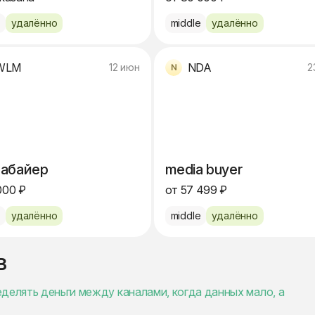
e
удалённо
middle
удалённо
WLM
NDA
12 июн
2
абайер
media buyer
000 ₽
от 57 499 ₽
e
удалённо
middle
удалённо
в
делять деньги между каналами, когда данных мало, а