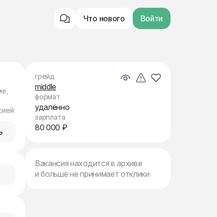
Что нового
Войти
грейд
middle
ме,
формат
удалённо
сией
зарплата
80 000 ₽
ь
Вакансия находится в архиве
и больше не принимает отклики