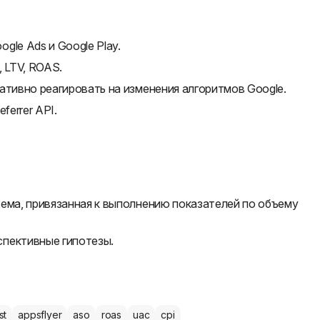
gle Ads и Google Play.
 LTV, ROAS.
ативно реагировать на изменения алгоритмов Google.
ferrer API.
ема, привязанная к выполнению показателей по объему
пективные гипотезы.
st
appsflyer
aso
roas
uac
cpi