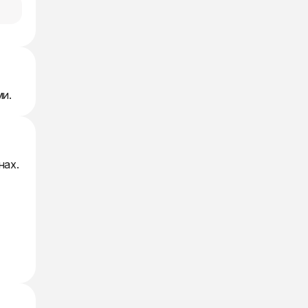
ми.
нах.