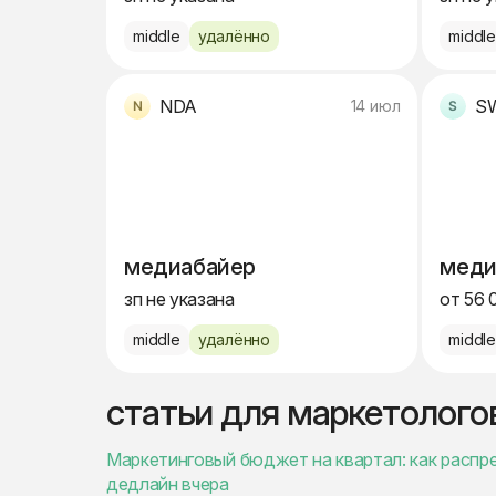
middle
удалённо
middl
NDA
S
14 июл
медиабайер
меди
зп не указана
от 56 
middle
удалённо
middl
статьи для маркетолого
Маркетинговый бюджет на квартал: как распре
дедлайн вчера