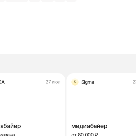
DA
Sigma
27 июл
2
абайер
медиабайер
указана
от 80 000 ₽