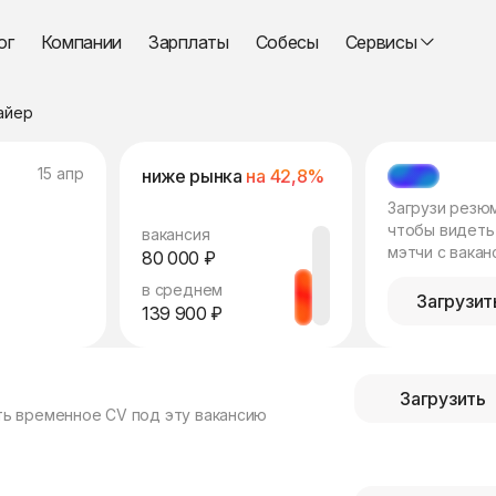
ог
Компании
Зарплаты
Собесы
Сервисы
айер
15 апр
ниже рынка
на 42,8%
МЭТЧ
Загрузи резю
чтобы видеть
вакансия
мэтчи с вакан
80 000 ₽
в среднем
Загрузит
139 900 ₽
Загрузить
ть временное CV под эту вакансию