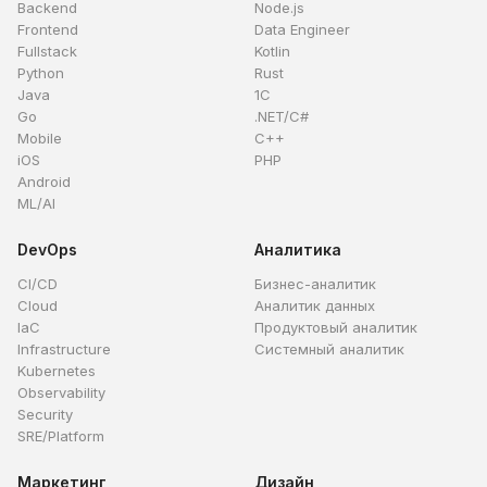
Backend
Node.js
Frontend
Data Engineer
Fullstack
Kotlin
Python
Rust
Java
1C
Go
.NET/C#
Mobile
C++
iOS
PHP
Android
ML/AI
DevOps
Аналитика
CI/CD
Бизнес-аналитик
Cloud
Аналитик данных
IaC
Продуктовый аналитик
Infrastructure
Системный аналитик
Kubernetes
Observability
Security
SRE/Platform
Маркетинг
Дизайн