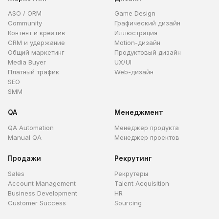
ASO / ORM
Game Design
Community
Графический дизайн
Контент и креатив
Иллюстрация
CRM и удержание
Motion-дизайн
Общий маркетинг
Продуктовый дизайн
Media Buyer
UX/UI
Платный трафик
Web-дизайн
SEO
SMM
QA
Менеджмент
QA Automation
Менеджер продукта
Manual QA
Менеджер проектов
Продажи
Рекрутинг
Sales
Рекрутеры
Account Management
Talent Acquisition
Business Development
HR
Customer Success
Sourcing