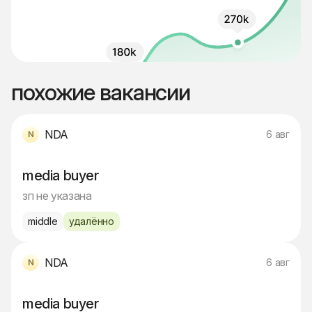
похожие вакансии
NDA
6 авг
media buyer
зп не указана
middle
удалённо
NDA
6 авг
media buyer