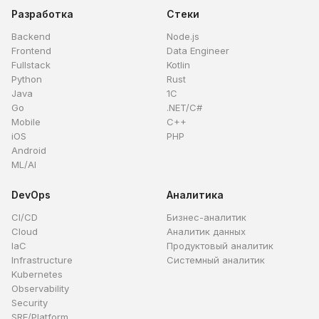
Разработка
Стеки
Backend
Node.js
Frontend
Data Engineer
Fullstack
Kotlin
Python
Rust
Java
1C
Go
.NET/C#
Mobile
C++
iOS
PHP
Android
ML/AI
DevOps
Аналитика
CI/CD
Бизнес-аналитик
Cloud
Аналитик данных
IaC
Продуктовый аналитик
Infrastructure
Системный аналитик
Kubernetes
Observability
Security
SRE/Platform