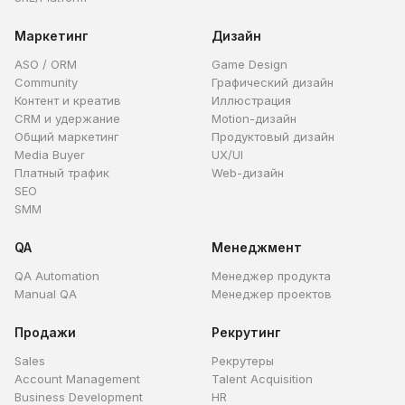
Маркетинг
Дизайн
ASO / ORM
Game Design
Community
Графический дизайн
Контент и креатив
Иллюстрация
CRM и удержание
Motion-дизайн
Общий маркетинг
Продуктовый дизайн
Media Buyer
UX/UI
Платный трафик
Web-дизайн
SEO
SMM
QA
Менеджмент
QA Automation
Менеджер продукта
Manual QA
Менеджер проектов
Продажи
Рекрутинг
Sales
Рекрутеры
Account Management
Talent Acquisition
Business Development
HR