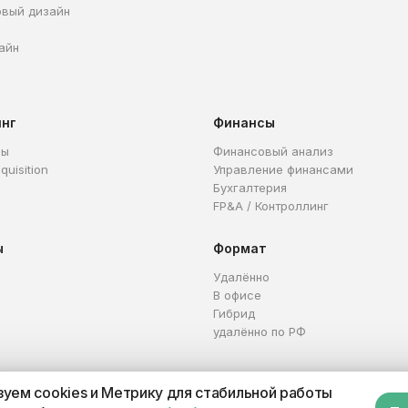
овый дизайн
айн
инг
Финансы
ры
Финансовый анализ
quisition
Управление финансами
Бухгалтерия
FP&A / Контроллинг
ы
Формат
Удалённо
В офисе
Гибрид
удалённо по РФ
уем cookies и Метрику для стабильной работы
Каталог профессий
Офер