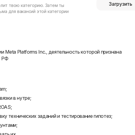
Загрузить
елит твою категорию. Затем ты
ма для вакансий этой категории
и Meta Platforms Inc., деятельность которой признана
и РФ
am;
язки в нутре;
ROAS;
вку технических заданий и тестирование гипотез;
аунтами;
ать их.