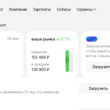
ог
Компании
Зарплаты
Собесы
Сервисы
uyer
26 мая
выше рынка
на 9,7%
МЭТЧ
Загрузи резю
чтобы видеть
вакансия
мэтчи с вакан
153 468 ₽
в среднем
Загрузит
139 900 ₽
Загрузить
ть временное CV под эту вакансию