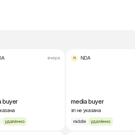
DA
NDA
вчера
 buyer
media buyer
указана
зп не указана
e
удалённо
middle
удалённо