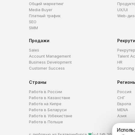
Общий маркетинг
Продукт
Media Buyer
UX/UI
Платный трафик
Web-диз
SEO
SMM
Продажи
Рекрут
Sales
Рекруте
Account Management
Talent Ac
Business Development
HR
Customer Success
Sourcing
Страны
Регион
Работа в России
Россия
Работа в Казахстане
СНГ
Работа на Кипре
Европа
Работа в Беларуси
MENA
Работа в Узбекистане
Азия
Работа в Польше
Использ
с любовью из Екатеринбурга
❤
|
v.4.5
© 2026 HireHi