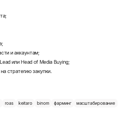
та;
а;
сти и аккаунтам;
ead или Head of Media Buying;
на стратегию закупки.
roas
keitaro
binom
фарминг
масштабирование