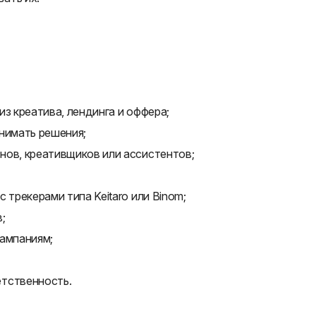
з креатива, лендинга и оффера;
нимать решения;
нов, креативщиков или ассистентов;
 трекерами типа Keitaro или Binom;
;
кампаниям;
етственность.