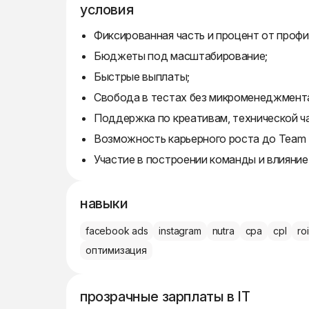
условия
Фиксированная часть и процент от профи
Бюджеты под масштабирование;
Быстрые выплаты;
Свобода в тестах без микроменеджмент
Поддержка по креативам, технической ча
Возможность карьерного роста до Team L
Участие в построении команды и влияние 
навыки
facebook ads
instagram
nutra
cpa
cpl
roi
оптимизация
прозрачные зарплаты в IT