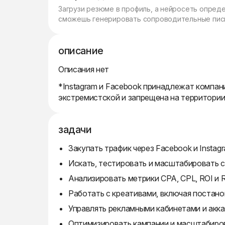
Загрузи резюме в профиль, а нейросеть опред
сможешь генерировать сопроводительные пись
описание
Описания нет
*Instagram и Facebook принадлежат компани
экстремистской и запрещена на территори
задачи
Закупать трафик через Facebook и Instagr
Искать, тестировать и масштабировать св
Анализировать метрики CPA, CPL, ROI и 
Работать с креативами, включая постано
Управлять рекламными кабинетами и акк
Оптимизировать кампании и масштабиров