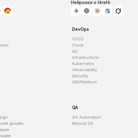
Нейронки о HireHi
DevOps
CI/CD
ineer
Cloud
IaC
Infrastructure
Kubernetes
Observability
Security
SRE/Platform
QA
sign
QA Automation
ский дизайн
Manual QA
ация
изайн