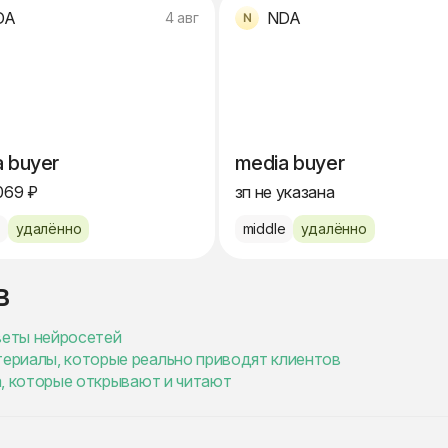
DA
NDA
4 авг
 buyer
media buyer
069 ₽
зп не указана
e
удалённо
middle
удалённо
в
веты нейросетей
териалы, которые реально приводят клиентов
ма, которые открывают и читают