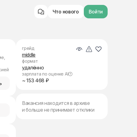
Что нового
Войти
грейд
middle
ме,
формат
удалённо
сией
зарплата по оценке AI
~ 153 468 ₽
ь
Вакансия находится в архиве
и больше не принимает отклики