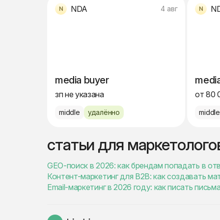
NDA
N
4 авг
media buyer
media
зп не указана
от 80 
middle
удалённо
middl
статьи для маркетолого
GEO-поиск в 2026: как брендам попадать в от
Контент-маркетинг для B2B: как создавать ма
Email-маркетинг в 2026 году: как писать пись