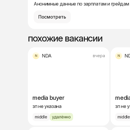
Анонимные данные по зарплатам и грейдам
Посмотреть
похожие вакансии
NDA
N
вчера
media buyer
media
зп не указана
зп не 
middle
удалённо
middl