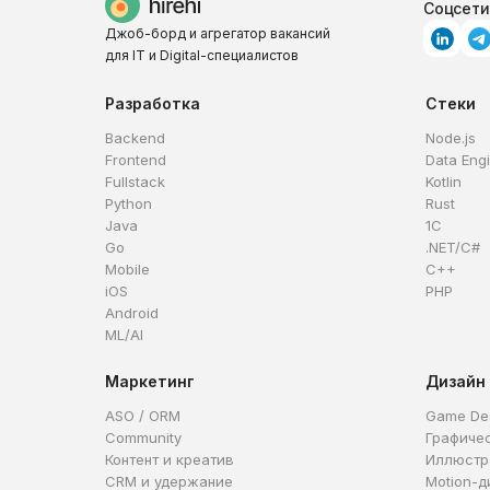
Соцсети
Джоб-борд и агрегатор вакансий
для IT и Digital-специалистов
Разработка
Стеки
Backend
Node.js
Frontend
Data Eng
Fullstack
Kotlin
Python
Rust
Java
1C
Go
.NET/C#
Mobile
C++
iOS
PHP
Android
ML/AI
Маркетинг
Дизайн
ASO / ORM
Game De
Community
Графиче
Контент и креатив
Иллюстр
CRM и удержание
Motion-д