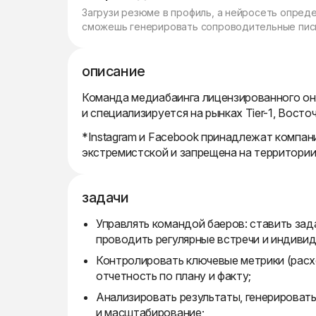
Загрузи резюме в профиль, а нейросеть опред
сможешь генерировать сопроводительные пись
описание
Команда медиабаинга лицензированного онл
и специализируется на рынках Tier-1, Вост
*Instagram и Facebook принадлежат компани
экстремистской и запрещена на территори
задачи
Управлять командой баеров: ставить зад
проводить регулярные встречи и индивид
Контролировать ключевые метрики (расх
отчетность по плану и факту;
Анализировать результаты, генерировать
и масштабирование;