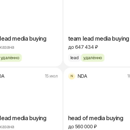
lead media buying
team lead media buying
указана
до 647 434 ₽
удалённо
lead
удалённо
DA
NDA
15 июл
1
lead media buying
head of media buying
указана
до 560 000 ₽