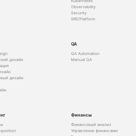
Kubernetes
Observability
Security
SRE/Platform
QA
sign
QA Automation
ский дизайн
Manual QA
ация
изайн
овый дизайн
айн
инг
Финансы
ры
Финансовый анализ
quisition
Управление финансами