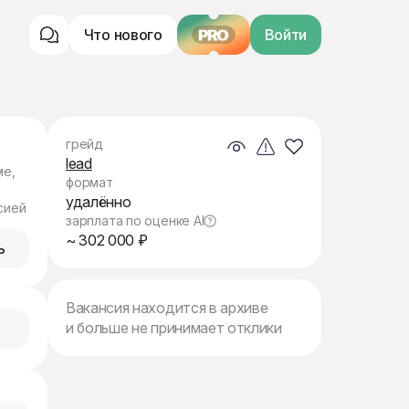
Что нового
PRO
Войти
грейд
lead
ме,
формат
удалённо
сией
зарплата по оценке AI
~ 302 000 ₽
ь
Вакансия находится в архиве
и больше не принимает отклики