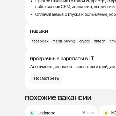
Предоставление готовой инфраструктуры
собственная CRM, аналитика, лендинги и
Оплачиваемые отпуска и больничные, ко
навыки
facebook
media buying
crypto
fintech
crm
прозрачные зарплаты в IT
Анонимные данные по зарплатам и грейдам
Посмотреть
похожие вакансии
Underdog
N
16 июл