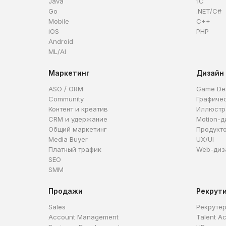
Java
1C
Go
.NET/C#
Mobile
C++
iOS
PHP
Android
ML/AI
Маркетинг
Дизайн
ASO / ORM
Game De
Community
Графиче
Контент и креатив
Иллюстр
CRM и удержание
Motion-д
Общий маркетинг
Продукт
Media Buyer
UX/UI
Платный трафик
Web-диз
SEO
SMM
Продажи
Рекрут
Sales
Рекруте
Account Management
Talent Ac