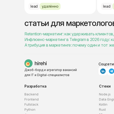
lead
удалённо
lead
статьи для маркетолого
Retention-маркетинг: как удерживать клиенто
Инфлюенс-маркетинг в Telegram в 2026 году: к
Атрибуция в маркетинге: почему один и тот ж
Соцсети
Джоб-борд и агрегатор вакансий
для IT и Digital-специалистов
Разработка
Стеки
Backend
Node.js
Frontend
Data Eng
Fullstack
Kotlin
Python
Rust