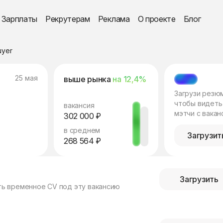
Зарплаты
Рекрутерам
Реклама
О проекте
Блог
uyer
25 мая
выше рынка
на 12,4%
МЭТЧ
Загрузи резю
чтобы видеть
вакансия
мэтчи с вакан
302 000 ₽
в среднем
Загрузит
268 564 ₽
Загрузить
ть временное CV под эту вакансию