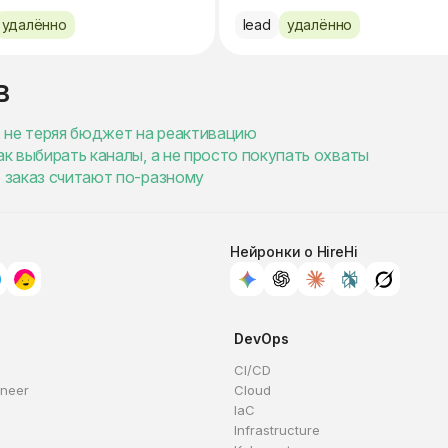
удалённо
lead
удалённо
в
в, не теряя бюджет на реактивацию
ак выбирать каналы, а не просто покупать охваты
е заказ считают по-разному
Нейронки о HireHi
DevOps
CI/CD
ineer
Cloud
IaC
Infrastructure