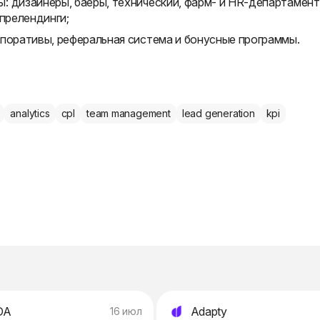
: дизайнеры, баеры, технический, фарм- и HR-департамент
 прелендинги;
рпоративы, реферальная система и бонусные программы.
analytics
cpl
team management
lead generation
kpi
DA
Adapty
16 июл