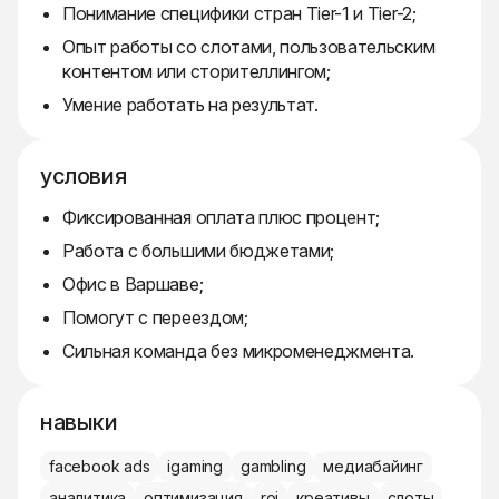
Понимание специфики стран Tier-1 и Tier-2;
Опыт работы со слотами, пользовательским
контентом или сторителлингом;
Умение работать на результат.
условия
Фиксированная оплата плюс процент;
Работа с большими бюджетами;
Офис в Варшаве;
Помогут с переездом;
Сильная команда без микроменеджмента.
навыки
facebook ads
igaming
gambling
медиабайинг
аналитика
оптимизация
roi
креативы
слоты