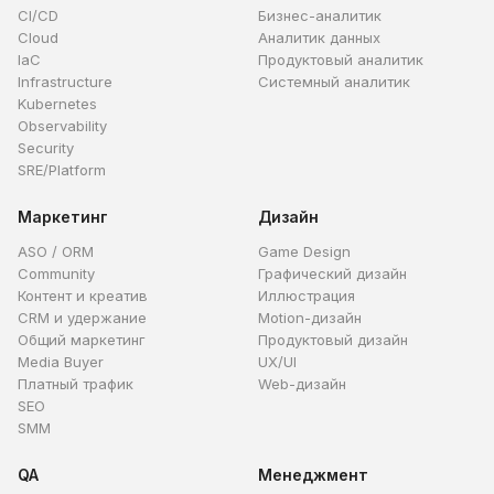
CI/CD
Бизнес-аналитик
Cloud
Аналитик данных
IaC
Продуктовый аналитик
Infrastructure
Системный аналитик
Kubernetes
Observability
Security
SRE/Platform
Маркетинг
Дизайн
ASO / ORM
Game Design
Community
Графический дизайн
Контент и креатив
Иллюстрация
CRM и удержание
Motion-дизайн
Общий маркетинг
Продуктовый дизайн
Media Buyer
UX/UI
Платный трафик
Web-дизайн
SEO
SMM
QA
Менеджмент