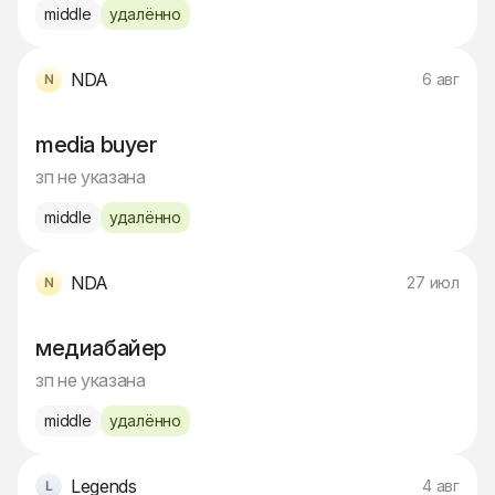
middle
удалённо
NDA
6 авг
media buyer
зп не указана
middle
удалённо
NDA
27 июл
медиабайер
зп не указана
middle
удалённо
Legends
4 авг