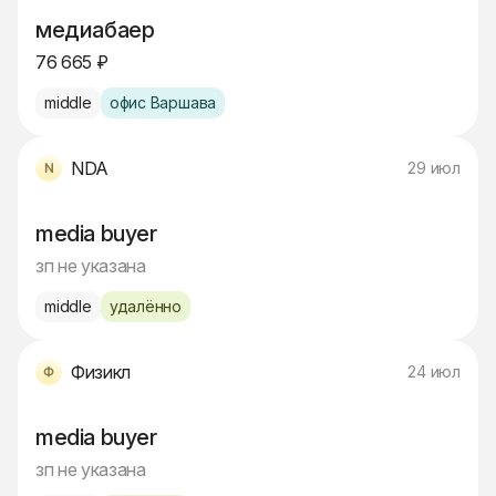
медиабаер
76 665 ₽
middle
офис Варшава
NDA
29 июл
media buyer
зп не указана
middle
удалённо
Физикл
24 июл
media buyer
зп не указана