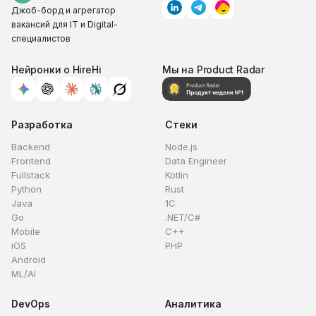
Джоб-борд и агрегатор
вакансий для IT и Digital-
специалистов
Нейронки о HireHi
Мы на Product Radar
Разработка
Стеки
Backend
Node.js
Frontend
Data Engineer
Fullstack
Kotlin
Python
Rust
Java
1C
Go
.NET/C#
Mobile
C++
iOS
PHP
Android
ML/AI
DevOps
Аналитика