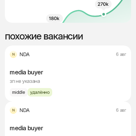
похожие вакансии
NDA
6 авг
media buyer
зп не указана
middle
удалённо
NDA
6 авг
media buyer