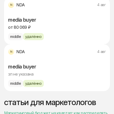
NDA
4 авг
media buyer
от 80 069 ₽
middle
удалённо
NDA
4 авг
media buyer
зп не указана
middle
удалённо
статьи для маркетологов
Маркетинговый бюджет на квартал: как распределять