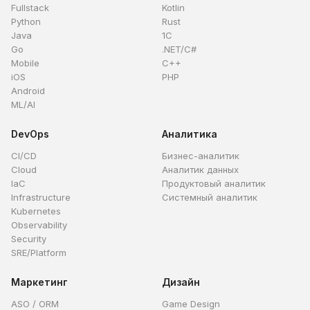
Fullstack
Kotlin
Python
Rust
Java
1C
Go
.NET/C#
Mobile
C++
iOS
PHP
Android
ML/AI
DevOps
Аналитика
CI/CD
Бизнес-аналитик
Cloud
Аналитик данных
IaC
Продуктовый аналитик
Infrastructure
Системный аналитик
Kubernetes
Observability
Security
SRE/Platform
Маркетинг
Дизайн
ASO / ORM
Game Design