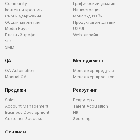
Community
Графический дизайн
Контент и креатив
Иллюстрация
CRM и удержание
Motion-дизайн
Общий маркетинг
Продуктовый дизайн
Media Buyer
UX/UI
Платный трафик
Web-дизайн
SEO
SMM
QA
Менеджмент
QA Automation
Менеджер продукта
Manual QA
Менеджер проектов
Продажи
Рекрутинг
Sales
Рекрутеры
Account Management
Talent Acquisition
Business Development
HR
Customer Success
Sourcing
Финансы