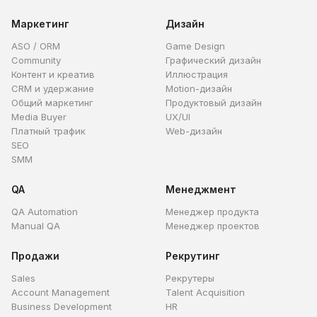
Маркетинг
Дизайн
ASO / ORM
Game Design
Community
Графический дизайн
Контент и креатив
Иллюстрация
CRM и удержание
Motion-дизайн
Общий маркетинг
Продуктовый дизайн
Media Buyer
UX/UI
Платный трафик
Web-дизайн
SEO
SMM
QA
Менеджмент
QA Automation
Менеджер продукта
Manual QA
Менеджер проектов
Продажи
Рекрутинг
Sales
Рекрутеры
Account Management
Talent Acquisition
Business Development
HR