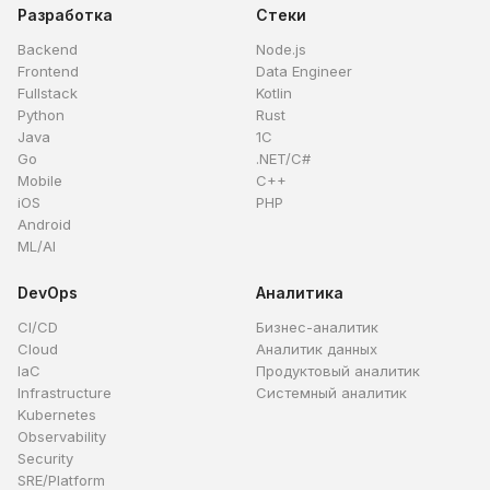
Разработка
Стеки
Backend
Node.js
Frontend
Data Engineer
Fullstack
Kotlin
Python
Rust
Java
1C
Go
.NET/C#
Mobile
C++
iOS
PHP
Android
ML/AI
DevOps
Аналитика
CI/CD
Бизнес-аналитик
Cloud
Аналитик данных
IaC
Продуктовый аналитик
Infrastructure
Системный аналитик
Kubernetes
Observability
Security
SRE/Platform