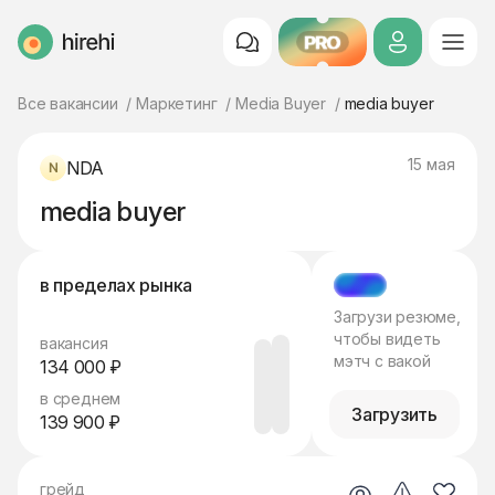
PRO
HireHi
Все вакансии
Маркетинг
Media Buyer
media buyer
15 мая
NDA
media buyer
в пределах рынка
МЭТЧ
Загрузи резюме,
чтобы видеть
вакансия
мэтч с вакой
134 000 ₽
в среднем
Загрузить
139 900 ₽
грейд