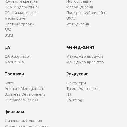
Контент и креатив
Иллюстрация
CRM и удержание
Motion-дизайн
Общий маркетинг
Продуктовый дизайн
Media Buyer
UX/UI
Платный трафик
Web-дизайн
SEO
SMM
QA
Менеджмент
QA Automation
Менеджер продукта
Manual QA
Менеджер проектов
Продажи
Рекрутинг
Sales
Рекрутеры
Account Management
Talent Acquisition
Business Development
HR
Customer Success
Sourcing
Финансы
Финансовый анализ
Управление финансами