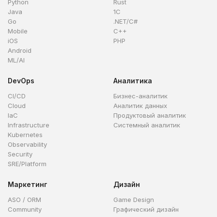
Python
Rust
Java
1C
Go
.NET/C#
Mobile
C++
iOS
PHP
Android
ML/AI
DevOps
Аналитика
CI/CD
Бизнес-аналитик
Cloud
Аналитик данных
IaC
Продуктовый аналитик
Infrastructure
Системный аналитик
Kubernetes
Observability
Security
SRE/Platform
Маркетинг
Дизайн
ASO / ORM
Game Design
Community
Графический дизайн