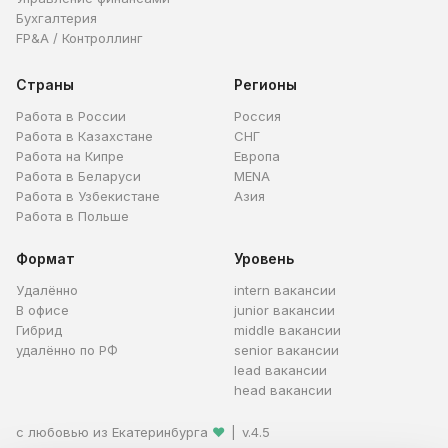
Бухгалтерия
FP&A / Контроллинг
Страны
Регионы
Работа в России
Россия
Работа в Казахстане
СНГ
Работа на Кипре
Европа
Работа в Беларуси
MENA
Работа в Узбекистане
Азия
Работа в Польше
Формат
Уровень
Удалённо
intern вакансии
В офисе
junior вакансии
Гибрид
middle вакансии
удалённо по РФ
senior вакансии
lead вакансии
head вакансии
с любовью из Екатеринбурга
❤
|
v.4.5