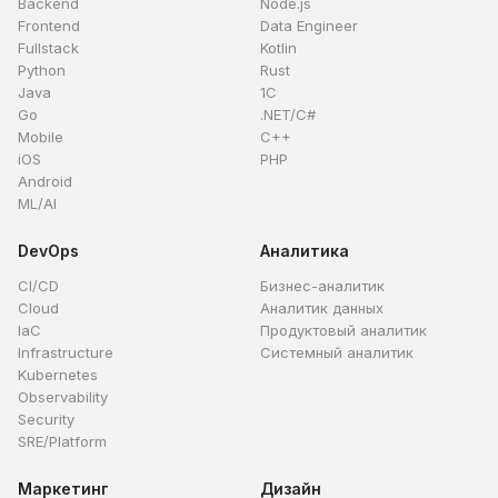
Backend
Node.js
Frontend
Data Engineer
Fullstack
Kotlin
Python
Rust
Java
1C
Go
.NET/C#
Mobile
C++
iOS
PHP
Android
ML/AI
DevOps
Аналитика
CI/CD
Бизнес-аналитик
Cloud
Аналитик данных
IaC
Продуктовый аналитик
Infrastructure
Системный аналитик
Kubernetes
Observability
Security
SRE/Platform
Маркетинг
Дизайн