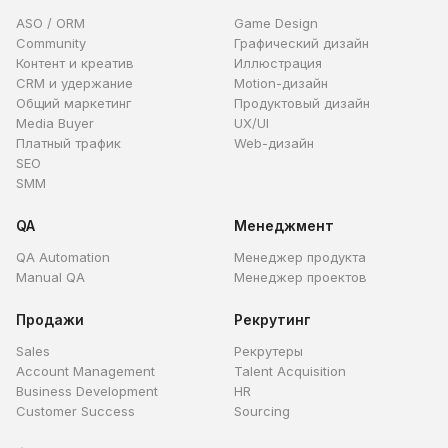
ASO / ORM
Game Design
Community
Графический дизайн
Контент и креатив
Иллюстрация
CRM и удержание
Motion-дизайн
Общий маркетинг
Продуктовый дизайн
Media Buyer
UX/UI
Платный трафик
Web-дизайн
SEO
SMM
QA
Менеджмент
QA Automation
Менеджер продукта
Manual QA
Менеджер проектов
Продажи
Рекрутинг
Sales
Рекрутеры
Account Management
Talent Acquisition
Business Development
HR
Customer Success
Sourcing