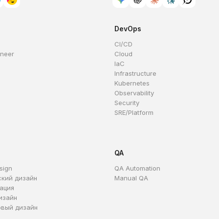
DevOps
CI/CD
ineer
Cloud
IaC
Infrastructure
Kubernetes
Observability
Security
SRE/Platform
QA
sign
QA Automation
ский дизайн
Manual QA
ация
изайн
овый дизайн