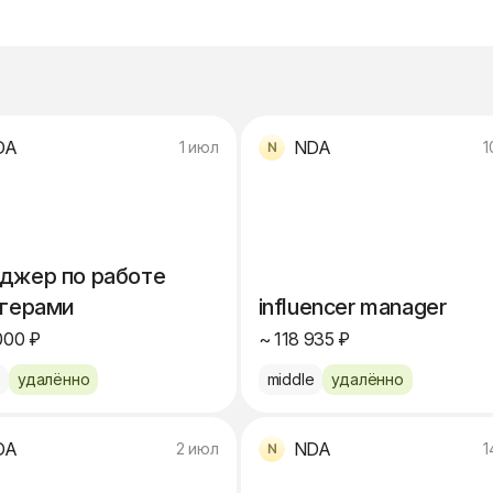
DA
NDA
1 июл
1
джер по работе
огерами
influencer manager
000 ₽
~ 118 935 ₽
e
удалённо
middle
удалённо
DA
NDA
2 июл
1