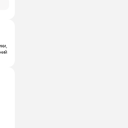
ики,
ений