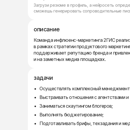
Загрузи резюме в профиль, а нейросеть опред
сможешь генерировать сопроводительные пись
описание
Команда инфлюенс-маркетинга 2ГИС реализ
в рамках стратегии продуктового маркетинг
поддерживает репутацию бренда и привлека
и на заметных медиа площадках.
задачи
Осуществлять комплексный менеджмент и
Выстраивать отношения с агентствами и 
Заниматься скаутингом блогеров;
Выполнять бюджетирование;
Подготавливать брифы, техзадания и ме