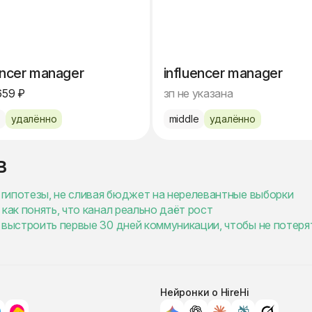
encer manager
influencer manager
659 ₽
зп не указана
e
удалённо
middle
удалённо
в
ь гипотезы, не сливая бюджет на нерелевантные выборки
как понять, что канал реально даёт рост
 выстроить первые 30 дней коммуникации, чтобы не потеря
Нейронки о HireHi