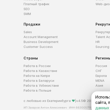
Платный трафик
Web-диз
SEO
SMM
Продажи
Рекрут
Sales
Рекруте
Account Management
Talent Ac
Business Development
HR
Customer Success
Sourcing
Страны
Регион
Работа в России
Россия
Работа в Казахстане
СНГ
Работа на Кипре
Европа
Работа в Беларуси
MENA
Работа в Узбекистане
Азия
Работа в Польше
Использ
с любовью из Екатеринбурга
❤
|
v.4.5
© 2026 HireHi
сайта, 
данных
ИП Захаров Антон Алексеевич · ИНН 663005711880 · ОГРНИ