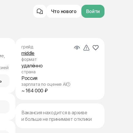
Что нового
Войти
грейд
middle
ме,
формат
удалённо
сией
страна
Россия
ь
зарплата по оценке AI
~ 164 000 ₽
Вакансия находится в архиве
и больше не принимает отклики