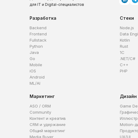
для IT и Digital-специалистов
Разработка
Стеки
Backend
Node.js
Frontend
Data Eng
Fullstack
Kotlin
Python
Rust
Java
1C
Go
.NET/C#
Mobile
C++
iOS
PHP
Android
ML/AI
Маркетинг
Дизайн
ASO / ORM
Game De
Community
Графиче
Контент и креатив
Иллюстр
CRM и удержание
Motion-д
Общий маркетинг
Продукт
Media Buyer
UX/UI