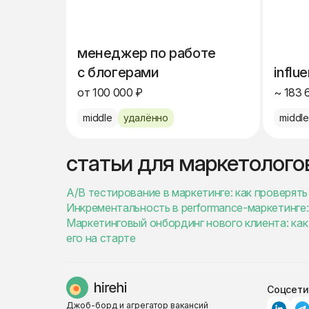
менеджер по работе
с блогерами
influ
от 100 000 ₽
~ 183 
middle
удалённо
middl
статьи для маркетолого
A/B тестирование в маркетинге: как проверят
Инкрементальность в performance-маркетинге: 
Маркетинговый онбординг нового клиента: как
его на старте
Соцсети
Джоб-борд и агрегатор вакансий