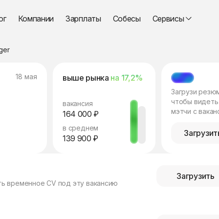
ог
Компании
Зарплаты
Собесы
Сервисы
ger
18 мая
выше рынка
на 17,2%
МЭТЧ
Загрузи резю
чтобы видеть
вакансия
мэтчи с вакан
164 000 ₽
в среднем
Загрузит
139 900 ₽
Загрузить
ть временное CV под эту вакансию