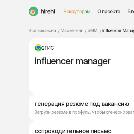
Рекрутерам
О проекте
Бл
HireHi
Все вакансии
Маркетинг
SMM
Influencer Mana
2ГИС
influencer manager
генерация резюме под вакансию
Загрузи резюме в профиль, чтобы сгенерирова
сопроводительное письмо