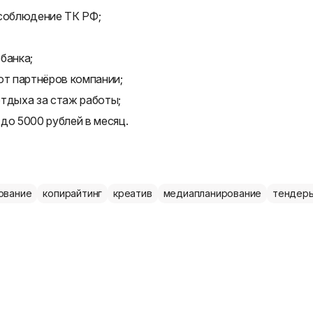
 соблюдение ТК РФ;
банка;
от партнёров компании;
отдыха за стаж работы;
до 5000 рублей в месяц.
ование
копирайтинг
креатив
медиапланирование
тендер