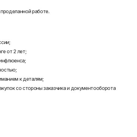
 проделанной работе.
ссии;
е от 2 лет;
 инфлюенса;
ностью;
иманием к деталям;
акупок со стороны заказчика и документооборота