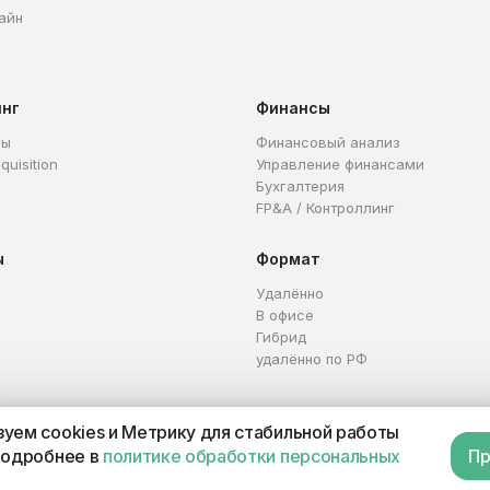
айн
инг
Финансы
ры
Финансовый анализ
quisition
Управление финансами
Бухгалтерия
FP&A / Контроллинг
ы
Формат
Удалённо
В офисе
Гибрид
удалённо по РФ
уем cookies и Метрику для стабильной работы
Каталог профессий
Офер
подробнее в
политике обработки персональных
Пр
П 321665800059102