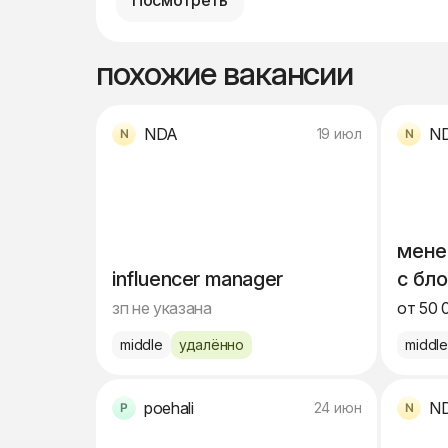
Посмотреть
похожие вакансии
NDA
N
19 июл
мене
influencer manager
с бл
зп не указана
от 50 
middle
удалённо
middl
poehali
N
24 июн