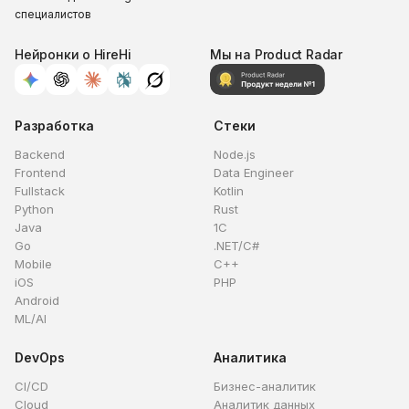
специалистов
Нейронки о HireHi
Мы на Product Radar
Разработка
Стеки
Backend
Node.js
Frontend
Data Engineer
Fullstack
Kotlin
Python
Rust
Java
1C
Go
.NET/C#
Mobile
C++
iOS
PHP
Android
ML/AI
DevOps
Аналитика
CI/CD
Бизнес-аналитик
Cloud
Аналитик данных