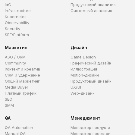
IaC
Продуктовый аналитик
Infrastructure
Системный аналитик
Kubernetes
Observability
Security
SRE/Platform
Маркетинг
Дизайн
ASO / ORM
Game Design
Community
Графический дизайн
Контент и креатив
Иллюстрация
CRM и удержание
Motion-дизайн
Общий маркетинг
Продуктовый дизайн
Media Buyer
UX/UI
Платный трафик
Web-дизайн
SEO
SMM
QA
Менеджмент
QA Automation
Менеджер продукта
Manual QA
Менеджер проектов