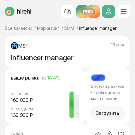
PRO
HireHi
Все вакансии
Маркетинг
SMM
influencer manager
13 мая
MST
influencer manager
выше рынка
на 14,4%
МЭТЧ
Загрузи резюме,
чтобы видеть
вакансия
мэтч с вакой
160 000 ₽
в среднем
Загрузить
139 900 ₽
грейд