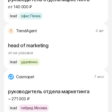
от 140 000 ₽
lead
офис Пенза
TrendAgent
4 авг
head of marketing
зп не указана
lead
удалённо
Cosmopet
7 июл
руководитель отдела маркетинга
~ 271 003 ₽
lead
гибрид Москва