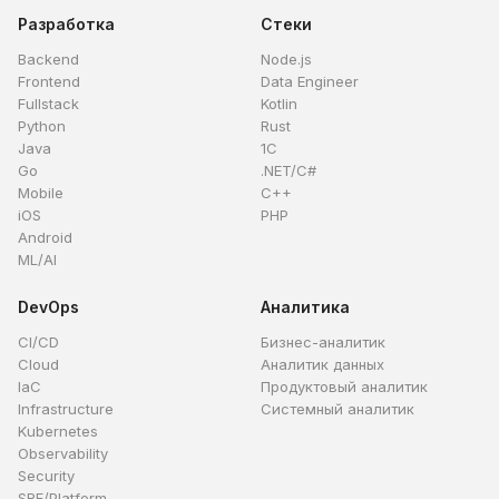
Разработка
Стеки
Backend
Node.js
Frontend
Data Engineer
Fullstack
Kotlin
Python
Rust
Java
1C
Go
.NET/C#
Mobile
C++
iOS
PHP
Android
ML/AI
DevOps
Аналитика
CI/CD
Бизнес-аналитик
Cloud
Аналитик данных
IaC
Продуктовый аналитик
Infrastructure
Системный аналитик
Kubernetes
Observability
Security
SRE/Platform