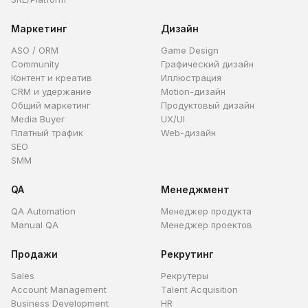
Маркетинг
Дизайн
ASO / ORM
Game Design
Community
Графический дизайн
Контент и креатив
Иллюстрация
CRM и удержание
Motion-дизайн
Общий маркетинг
Продуктовый дизайн
Media Buyer
UX/UI
Платный трафик
Web-дизайн
SEO
SMM
QA
Менеджмент
QA Automation
Менеджер продукта
Manual QA
Менеджер проектов
Продажи
Рекрутинг
Sales
Рекрутеры
Account Management
Talent Acquisition
Business Development
HR