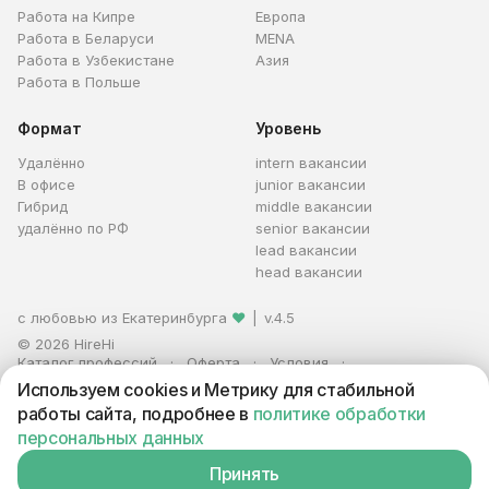
Работа на Кипре
Европа
Работа в Беларуси
MENA
Работа в Узбекистане
Азия
Работа в Польше
Формат
Уровень
Удалённо
intern вакансии
В офисе
junior вакансии
Гибрид
middle вакансии
удалённо по РФ
senior вакансии
lead вакансии
head вакансии
с любовью из Екатеринбурга
❤
|
v.4.5
© 2026 HireHi
Каталог профессий
Оферта
Условия
Персональные данные
Реклама
Используем cookies и Метрику для стабильной
ИП Захаров Антон Алексеевич · ИНН 663005711880 · ОГРНИП
работы сайта, подробнее в
политике обработки
321665800059102
персональных данных
Принять