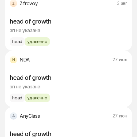
Zifrovoy
3 авг
head of growth
зп не указана
head
удалённо
NDA
27 июл
head of growth
зп не указана
head
удалённо
AnyClass
27 июн
head of growth