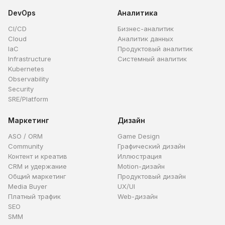
DevOps
Аналитика
CI/CD
Бизнес-аналитик
Cloud
Аналитик данных
IaC
Продуктовый аналитик
Infrastructure
Системный аналитик
Kubernetes
Observability
Security
SRE/Platform
Маркетинг
Дизайн
ASO / ORM
Game Design
Community
Графический дизайн
Контент и креатив
Иллюстрация
CRM и удержание
Motion-дизайн
Общий маркетинг
Продуктовый дизайн
Media Buyer
UX/UI
Платный трафик
Web-дизайн
SEO
SMM