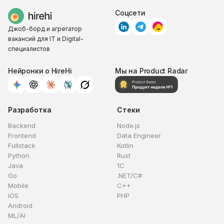
Соцсети
Джоб-борд и агрегатор
вакансий для IT и Digital-
специалистов
Нейронки о HireHi
Мы на Product Radar
Разработка
Стеки
Backend
Node.js
Frontend
Data Engineer
Fullstack
Kotlin
Python
Rust
Java
1C
Go
.NET/C#
Mobile
C++
iOS
PHP
Android
ML/AI