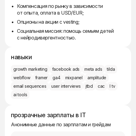
Компенсация по рынку в зависимости
от опыта, оплата в USD/EUR;
Опционы на акции с vesting;
Социальная миссия: помощь семьям детей
с нейродивергентностью.
навыки
growth marketing
facebook ads
meta ads
tilda
webflow
framer
ga4
mixpanel
amplitude
email sequences
user interviews
jtbd
cac
l tv
ai tools
прозрачные зарплаты в IT
Анонимные данные по зарплатам и грейдам