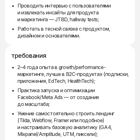
Проводить интервью с пользователями
и извлекать инсайты для продукта
и маркетинга — JTBD, hallway tests;
Работать в тесной связке с продуктом,
дизайном и основателями.
требования
2–4 года опыта в growth/performance-
маркетинге, лучше в B2C-продуктах (подписки,
приложения, EdTech, HealthTech);
Практика запуска и оптимизации
Facebook/Meta Ads — от создания
до масштаба;
Умение самостоятельно строить лендинг
(Tilda, Webflow, Framer или подобное)
и настраивать базовую аналитику (GA4,
Mixpanel/Amplitude, UTM, пиксели);