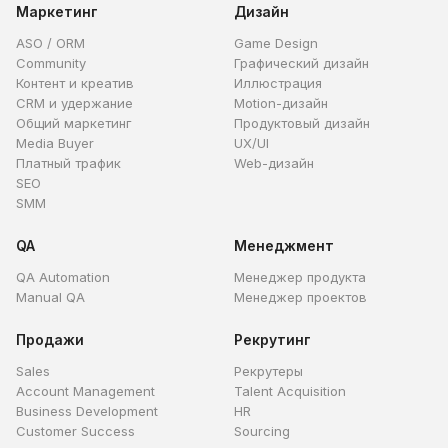
Маркетинг
Дизайн
ASO / ORM
Game Design
Community
Графический дизайн
Контент и креатив
Иллюстрация
CRM и удержание
Motion-дизайн
Общий маркетинг
Продуктовый дизайн
Media Buyer
UX/UI
Платный трафик
Web-дизайн
SEO
SMM
QA
Менеджмент
QA Automation
Менеджер продукта
Manual QA
Менеджер проектов
Продажи
Рекрутинг
Sales
Рекрутеры
Account Management
Talent Acquisition
Business Development
HR
Customer Success
Sourcing