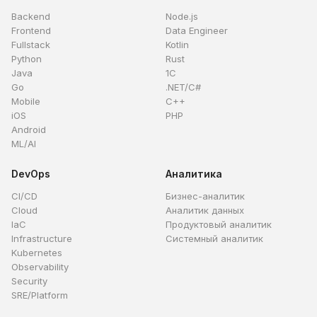
Backend
Node.js
Frontend
Data Engineer
Fullstack
Kotlin
Python
Rust
Java
1C
Go
.NET/C#
Mobile
C++
iOS
PHP
Android
ML/AI
DevOps
Аналитика
CI/CD
Бизнес-аналитик
Cloud
Аналитик данных
IaC
Продуктовый аналитик
Infrastructure
Системный аналитик
Kubernetes
Observability
Security
SRE/Platform