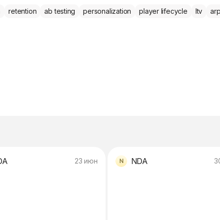
n
retention
ab testing
personalization
player lifecycle
ltv
ar
DA
NDA
23 июн
3