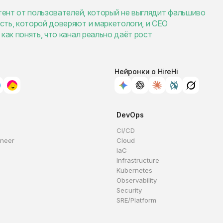
нтент от пользователей, который не выглядит фальшиво
сть, которой доверяют и маркетологи, и CEO
как понять, что канал реально даёт рост
Нейронки о HireHi
DevOps
CI/CD
ineer
Cloud
IaC
Infrastructure
Kubernetes
Observability
Security
SRE/Platform