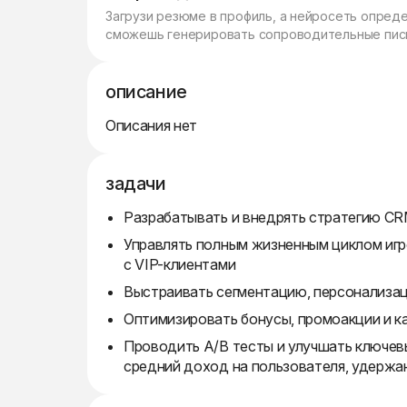
Загрузи резюме в профиль, а нейросеть опред
сможешь генерировать сопроводительные пись
описание
Описания нет
задачи
Разрабатывать и внедрять стратегию CR
Управлять полным жизненным циклом игро
с VIP-клиентами
Выстраивать сегментацию, персонализац
Оптимизировать бонусы, промоакции и к
Проводить A/B тесты и улучшать ключевы
средний доход на пользователя, удержан