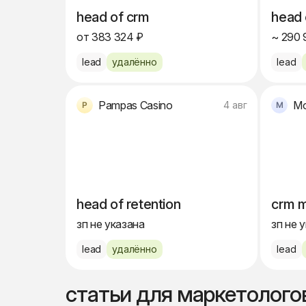
head of crm
head 
от 383 324 ₽
~ 290 
lead
удалённо
lead
Pampas Casino
Mo
4 авг
head of retention
crm m
зп не указана
зп не 
lead
удалённо
lead
статьи для маркетолого