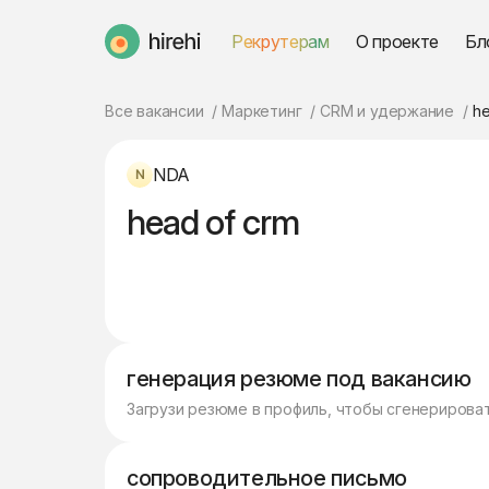
Рекрутерам
О проекте
Бл
HireHi
Все вакансии
Маркетинг
CRM и удержание
he
NDA
head of crm
генерация резюме под вакансию
Загрузи резюме в профиль, чтобы сгенерирова
сопроводительное письмо