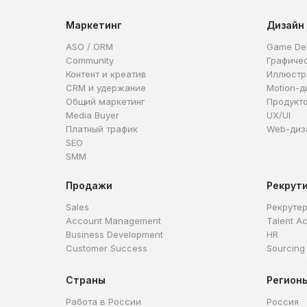
Маркетинг
Дизайн
ASO / ORM
Game De
Community
Графиче
Контент и креатив
Иллюстр
CRM и удержание
Motion-д
Общий маркетинг
Продукт
Media Buyer
UX/UI
Платный трафик
Web-диз
SEO
SMM
Продажи
Рекрут
Sales
Рекруте
Account Management
Talent Ac
Business Development
HR
Customer Success
Sourcing
Страны
Регион
Работа в России
Россия