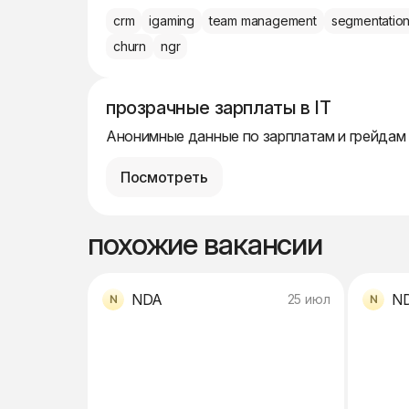
crm
igaming
team management
segmentatio
churn
ngr
прозрачные зарплаты в IT
Анонимные данные по зарплатам и грейдам
Посмотреть
похожие вакансии
NDA
N
25 июл