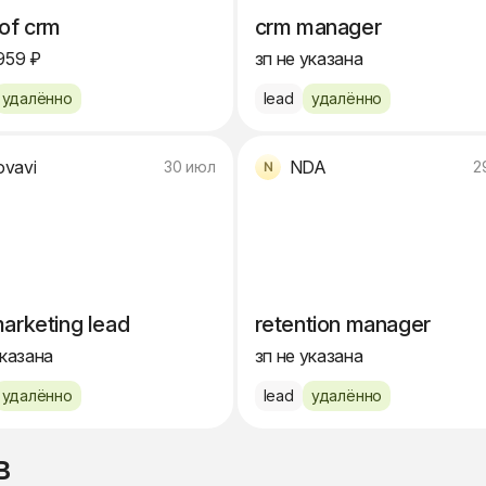
of crm
crm manager
959 ₽
зп не указана
удалённо
lead
удалённо
vavi
NDA
30 июл
2
arketing lead
retention manager
указана
зп не указана
удалённо
lead
удалённо
в