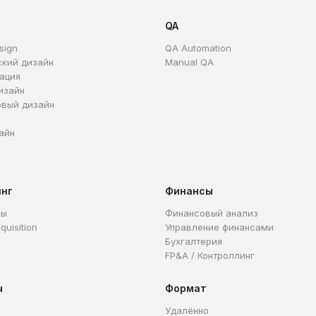
QA
sign
QA Automation
ский дизайн
Manual QA
ация
изайн
овый дизайн
айн
инг
Финансы
ры
Финансовый анализ
quisition
Управление финансами
Бухгалтерия
FP&A / Контроллинг
ы
Формат
Удалённо