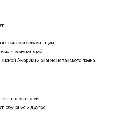
ет
ого цикла и сегментации
бочих коммуникаций
инской Америки и знание испанского языка
евых показателей
т, обучение и другое