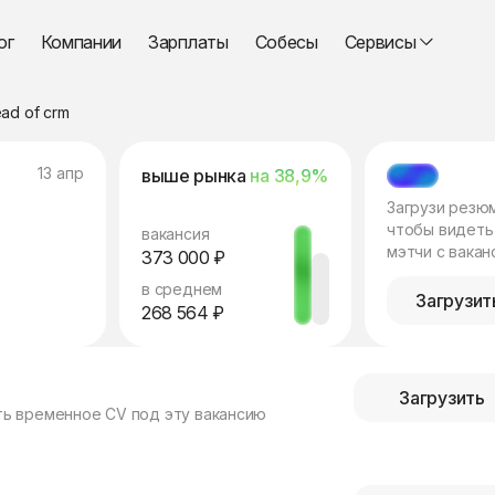
ог
Компании
Зарплаты
Собесы
Сервисы
ad of crm
13 апр
выше рынка
на 38,9%
МЭТЧ
Загрузи резю
чтобы видеть
вакансия
мэтчи с вакан
373 000 ₽
в среднем
Загрузит
268 564 ₽
Загрузить
ть временное CV под эту вакансию