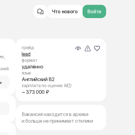
Что нового
Войти
грейд
lead
ме,
формат
удалённо
сией
язык
Английский B2
ь
зарплата по оценке AI
~ 373 000 ₽
Вакансия находится в архиве
и больше не принимает отклики