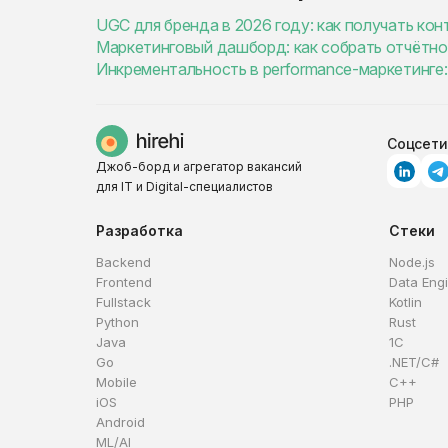
UGC для бренда в 2026 году: как получать ко
Маркетинговый дашборд: как собрать отчётно
Инкрементальность в performance-маркетинге: 
Соцсети
Джоб-борд и агрегатор вакансий
для IT и Digital-специалистов
Разработка
Стеки
Backend
Node.js
Frontend
Data Eng
Fullstack
Kotlin
Python
Rust
Java
1C
Go
.NET/C#
Mobile
C++
iOS
PHP
Android
ML/AI